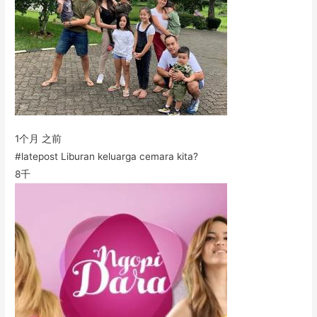
1个月 之前
#latepost Liburan keluarga cemara kita?
8千