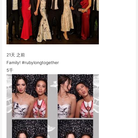
21天 之前
Family! #rubylongtogether
5千