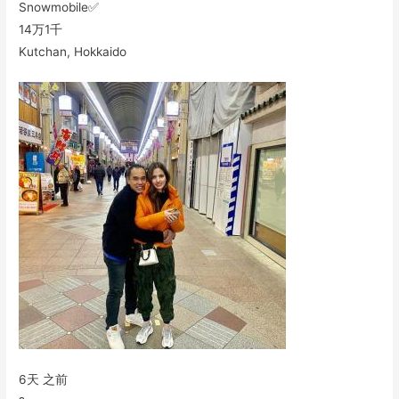
Snowmobile✅
14万
1千
Kutchan, Hokkaido
6天 之前