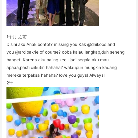
1个月 之前
Disini aku Anak bontot? missing you Kak @dhikoos and
you @ardibakrie of course? coba kalau lengkap,duh seneng
banget! Karena aku paling kecil,jadi segala aku mau
apaaa,pasti diikutin hahaha? walaupun mungkin kadang
mereka terpaksa hahaha? love you guys! Always!
2千