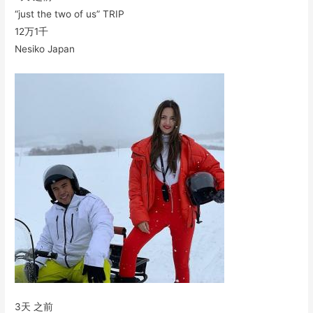
“just the two of us” TRIP
12万
1千
Nesiko Japan
3天 之前