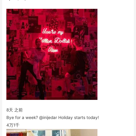
8天 之前
Bye for a week? @inijedar Holiday starts today!
4万
1千