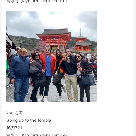
清水寺 (Kiyomizu-dera Temple)
7天 之前
Going up to the temple
16万
721
清水寺 (Kiyomizu-dera Temple)