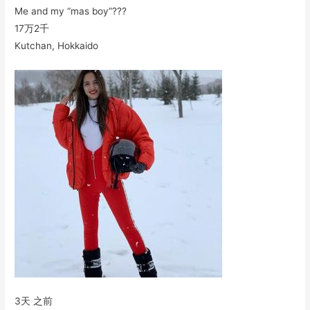
Me and my “mas boy”???
17万
2千
Kutchan, Hokkaido
3天 之前