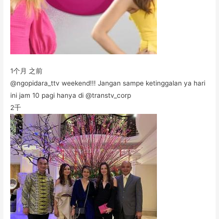
1个月 之前
@ngopidara_ttv weekend!!! Jangan sampe ketinggalan ya hari
ini jam 10 pagi hanya di @transtv_corp
2千