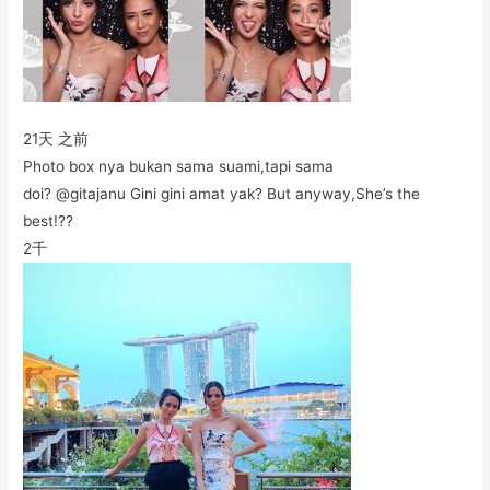
21天 之前
Photo box nya bukan sama suami,tapi sama
doi? @gitajanu Gini gini amat yak? But anyway,She’s the
best!??
2千