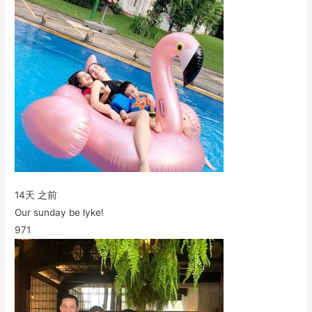
14天 之前
Our sunday be lyke!
971