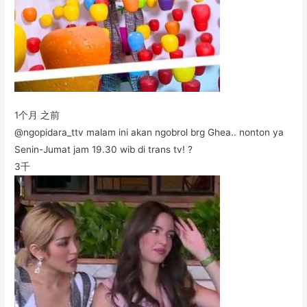
1个月 之前
@ngopidara_ttv malam ini akan ngobrol brg Ghea.. nonton ya
Senin-Jumat jam 19.30 wib di trans tv! ?
3千