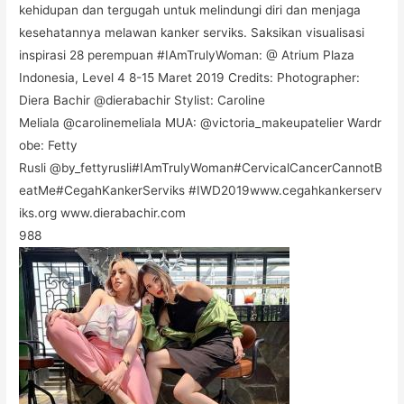
kehidupan dan tergugah untuk melindungi diri dan menjaga
kesehatannya melawan kanker serviks. Saksikan visualisasi
inspirasi 28 perempuan #IAmTrulyWoman: @ Atrium Plaza
Indonesia, Level 4 8-15 Maret 2019 Credits: Photographer:
Diera Bachir @dierabachir Stylist: Caroline
Meliala @carolinemeliala MUA: @victoria_makeupatelier Wardr
obe: Fetty
Rusli @by_fettyrusli#IAmTrulyWoman#CervicalCancerCannotB
eatMe#CegahKankerServiks #IWD2019www.cegahkankerserv
iks.org www.dierabachir.com
988