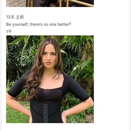
13天 之前
Be yourself; there’s no one better?
1千