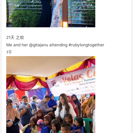
21天 之前
Me and her @gitajanu attending #rubylongtogether
1千