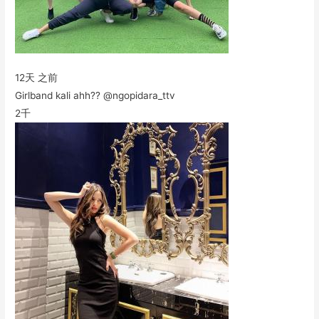
12天 之前
Girlband kali ahh?? @ngopidara_ttv
2千