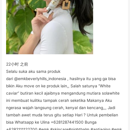
22小时 之前
Selalu suka aku sama produk
dari @emkbeverlyhills_indonesia , hasilnya itu yang ga bisa
bikin Aku move on ke produk lain,, Salah satunya “White
caviar” butiran kecil ajaibnya mengandung mutiara solawhite
ini membuat kulitku tampak cerah seketika Makanya Aku
ngerasa wajah langsung cerah, kenyal dan kencang,,, Jadi
tambah awet muda terus gitu setiap Hari ? Untuk pembelian
bisa Whatsapp ke Ulina +6281287441500 Bunga
+6282111122700 #emk #skincare#nightbalm #antiaging #emk