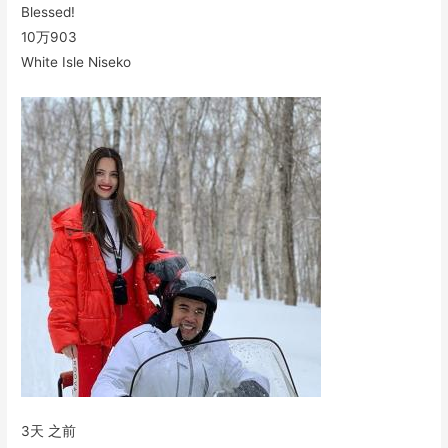
Blessed!
10万
903
White Isle Niseko
3天 之前