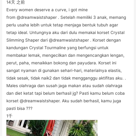
14天 之前
Every women deserve a curve, i got mine
from @dreamwaistshaper . Setelah memiliki 3 anak, memang
perlu usaha lebih untuk tetap menjaga bentuk tubuh agar
tetap ideal. Untungnya aku dari dulu memakai korset Crystal
Slimming Shaper dari @dreamwaistshaper . Korset dengan
kandungan Crystal Tourmaline yang berfungsi untuk
membakar lemak, mengecilkan dan mengencangkan lengan,
perut, paha, menaikkan bokong dan payudara. Korset ini
sangat nyaman di gunakan sehari-hari, materialnya elastis,
tidak sesak, tidak naik2 dan tidak mengganggu aktifitas aku. .
Males olahraga dan susah jaga makan atau sudah olahraga
dan diet ketat tapi belum berhasil jg? Pasti kamu belum coba
korset @dreamwaistshaper. Aku sudah berhasil, kamu juga
pasti bisa ???
1千