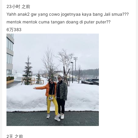
23小时 之前
Yahh anak2 gw yang cowo jogetnyaa kaya bang Jali smua???
mentok mentok cuma tangan doang di puter puter??
6万
383
2天 之前