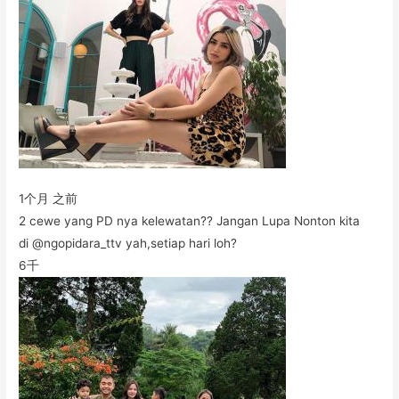
1个月 之前
2 cewe yang PD nya kelewatan?? Jangan Lupa Nonton kita
di @ngopidara_ttv yah,setiap hari loh?
6千