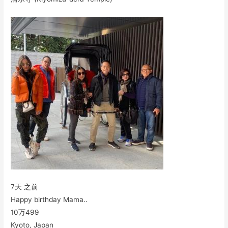
7天 之前
Happy birthday Mama..
10万
499
Kyoto, Japan