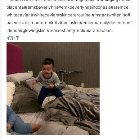
placental#emkbeverlyhills#emkbeverlyhillsindonesia#stemcell
whitecaviar #whitecaviar#skincareroutine #instantwhitening#j
ualemk #distributoremk #vitaminskin#emkyourdailydoseofconf
idence#glowingskin #maiaestiantyreal#niaramadhani
4万
1千