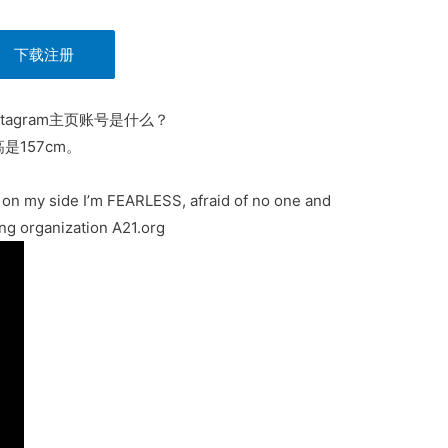
下载注册
nstagram主页账号是什么？
高是157cm。
m on my side I’m FEARLESS, afraid of no one and
ing organization A21.org