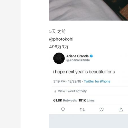
5天 之前
@photokohli
496万
3万