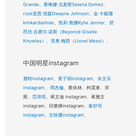
Grande
、
赛琳娜·戈麦斯Selena Gomez
、
rock道恩·强森Dwayne Johnson
、
金·卡戴珊
kimkardashian
、
凯莉·詹娜Kylie Jenner
、
碧
昂丝·吉赛尔·诺斯（Beyoncé Giselle
Knowles）
、
里奥·梅西（Lionel Messi）
、
中国明星instagram
鹿晗instagram
、
黄子韬instagram
、
余文乐
instagram
、
周杰倫
、蔡依林、柯震東、宋
茜、
范瑋琪
、蒋文迪 instagram、蒋雅文
instagram、邱箫婵instagram、
秦舒培
instagram
、
文咏珊instagram
、