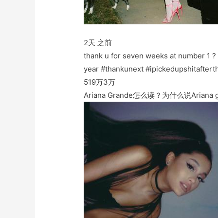
2天 之前
thank u for seven weeks at number 1 ? w
year #thankunext #ipickedupshitaftert
519万
3万
Ariana Grande怎么读？为什么说Ariana