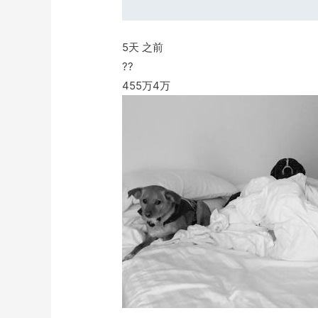
5天 之前
??
455万
4万