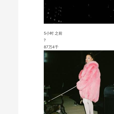
5小时 之前
?
87万
4千