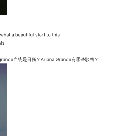
hat a beautiful start to this
his
 grande血统是日裔？Ariana Grande有哪些歌曲？