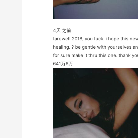
4天 之前
farewell 2018, you fuck. i hope this new
healing. ? be gentle with yourselves and
for sure make it thru this one. thank yo
641万
6万