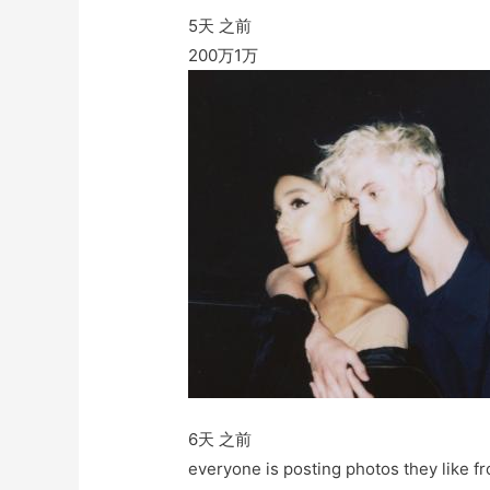
5天 之前
200万
1万
6天 之前
everyone is posting photos they like fro