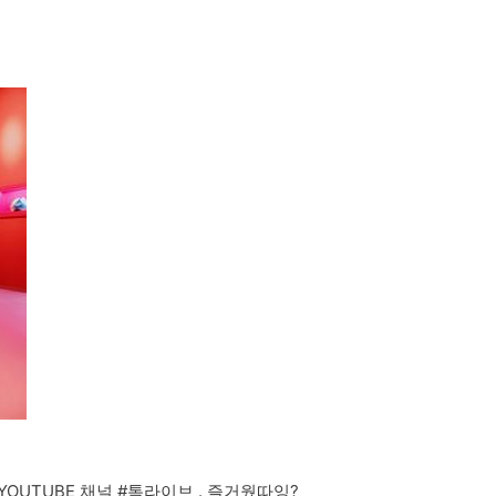
YOUTUBE 채널 #톡라이브 . 즐거웠따잉?