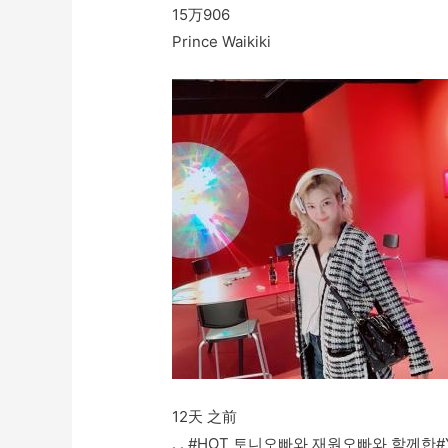
15万
906
Prince Waikiki
12天 之前
. . #HOT 토니오빠와 재원오빠와 함께한#