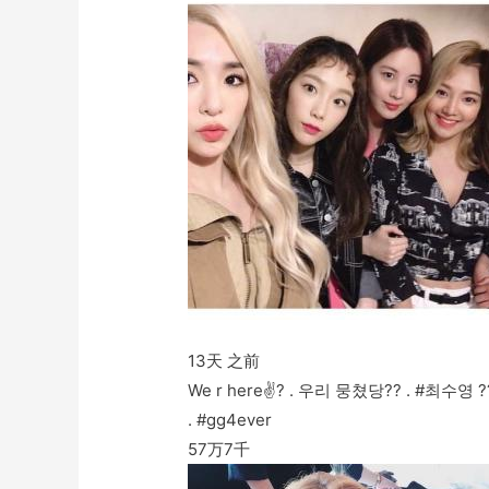
13天 之前
We r here✌? . 우리 뭉쳤당?? . #최수영 ?
. #gg4ever
57万
7千