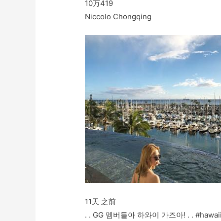
10万
419
Niccolo Chongqing
11天 之前
. . GG 멤버들아 하와이 가즈아! . . #hawaii