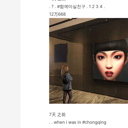
. ? . #함께마실친구 . 1 2 3 4 .
12万
668
7天 之前
. . when i was in #chongqing