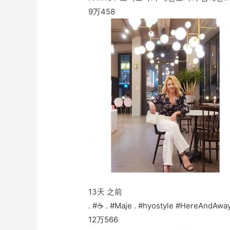
9万
458
13天 之前
. #☕️ . #Maje . #hyostyle #HereAndAwa
12万
566