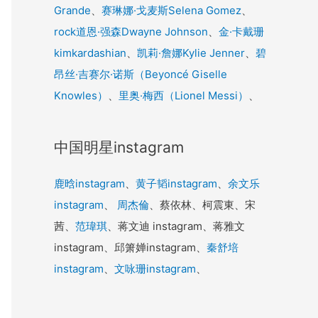
Grande
、
赛琳娜·戈麦斯Selena Gomez
、
rock道恩·强森Dwayne Johnson
、
金·卡戴珊
kimkardashian
、
凯莉·詹娜Kylie Jenner
、
碧
昂丝·吉赛尔·诺斯（Beyoncé Giselle
Knowles）
、
里奥·梅西（Lionel Messi）
、
中国明星instagram
鹿晗instagram
、
黄子韬instagram
、
余文乐
instagram
、
周杰倫
、蔡依林、柯震東、宋
茜、
范瑋琪
、蒋文迪 instagram、蒋雅文
instagram、邱箫婵instagram、
秦舒培
instagram
、
文咏珊instagram
、