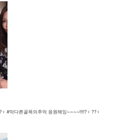
?‍♀️ #막다른골목의추억 응원해잉~~~~!!!!?‍♀️ ??‍♀️