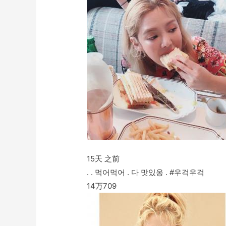
15天 之前
. . 먹어먹어 . 다 맛있옹 . #우걱우걱
14万
709