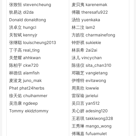
张致恒 stevencheung
麦贝夷 karenemak
狄易达 di2da
傅颖 theresafu922
Donald donaldtong
汤怡 yuenkaka
洪卓立 hungcl
林二汶 lam2
关智斌 kennyjr
方皓玟 charmainefong
张继聪 louischeung2013
钟舒祺 sukiekie
丁子高 real_ting
林辰希 2ai2ai
关楚耀 ahhkwan
泳儿 vincychan
陈柏宇 ckw720
陈僖仪 sita_chan310
林德信 alamfish
邓颖芝 vangietang
麦浚龙 juno_mak
伊维特 evitawong
Phat phat24herbs
周美欣 lowwie
徐天佑 chuihammer
雷琛瑜 jarielui
吴浩康 ngdeep
吴日言 yan512
Tommy ekidztommy
关心妍 adesing120
王若琪 takkiwong328
王秀琳 mango_wong
傅珮嘉 fufuamulet