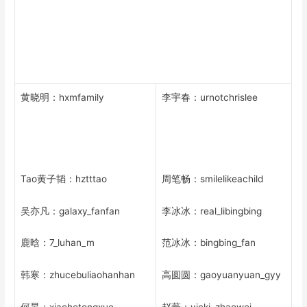
黄晓明：hxmfamily
李宇春：urnotchrislee
Tao黄子韬：hztttao
周笔畅：smilelikeachild
吴亦凡：galaxy_fanfan
李冰冰：real_libingbing
鹿晗：7_luhan_m
范冰冰：bingbing_fan
韩寒：zhucebuliaohanhan
高圆圆：gaoyuanyuan_gyy