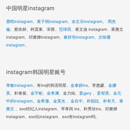
中国明星instagram
鹿晗instagram
、
黄子韬instagram
、
余文乐instagram
、
周杰
倫
、蔡依林、柯震東、宋茜、
范瑋琪
、蒋文迪 instagram、蒋雅文
instagram、邱箫婵instagram、
秦舒培instagram
、
文咏珊
instagram
、
instagram韩国明星账号
孝敏instagram
、有ins的韩流明星、
金泰妍ins
、李惠媛、
金娜
英
、朴泰俊、
金宇彬
、
金孝渊
、金力灿、
姜gary
、
姜智英
、
金元
中的instagram
、
金希澈
、
金英光
、
金在中
、
朴韶拉
、
朴有天
、
蒋
雅文
、exo经纪人instagram、琴孝闵 ins、朴秀珍ins、邱箫婵
instagram、exo玩instagram、exo有instagram吗、