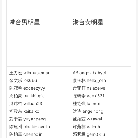
港台男明星
港台女明星
王力宏 wlhmusicman
AB angelababyct
余文乐 lok666
蔡依林 hello_jolin
陈冠希 edceezyyy
萧亚轩 hsiaoelva
周柏豪 punkhippie
陈研希 yanxi531
潘玮柏 willpan23
桂纶镁 lunmei
柯震东 kaikaiko
洪诗 angelhong
彭于晏 yuyanpeng
魏如萱 waawei
陈建州 blackielovelife
许茹芸 valenh
陈柏霖 chenbolin
邓紫棋 gem0816