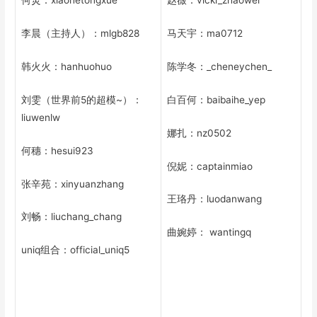
何炅：xiaohetongxue
赵薇：vicki_zhaowei
李晨（主持人）：mlgb828
马天宇：ma0712
韩火火：hanhuohuo
陈学冬：_cheneychen_
刘雯（世界前5的超模~）：
白百何：baibaihe_yep
liuwenlw
娜扎：nz0502
何穗：hesui923
倪妮：captainmiao
张辛苑：xinyuanzhang
王珞丹：luodanwang
刘畅：liuchang_chang
曲婉婷： wantingq
uniq组合：official_uniq5