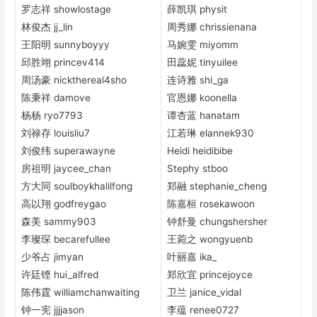
罗志祥 showlostage
薛凯琪 physit
林俊杰 jj_lin
周秀娜 chrissienana
王阳明 sunnyboyyy
马婉雯 miyomm
邱胜翊 princev414
田蕊妮 tinyuilee
周汤豪 nickthereal4sho
连诗雅 shi_ga
陈秉祥 damove
官恩娜 koonella
杨杨 ryo7793
谭杏蓝 hanatam
刘禄存 louisliu7
江若琳 elannek930
刘俊纬 superawayne
Heidi heidibibe
房祖明 jaycee_chan
Stephy stboo
方大同 soulboykhalilfong
郑融 stephanie_cheng
高以翔 godfreygao
陈嘉桓 rosekawoon
森美 sammy903
钟舒曼 chungshersher
李璨琛 becarefullee
王菀之 wongyuenb
少爷占 jimyan
叶丽嘉 ika_
许廷铿 hui_alfred
郑欣宜 princejoyce
陈伟霆 williamchanwaiting
卫兰 janice_vidal
钟一宪 jjjjason
李蕴 renee0727