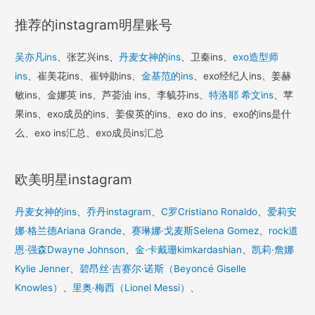
推荐的instagram明星账号
吴亦凡ins
、张艺兴ins、
丹麦女神的ins
、卫秦ins、
exo造型师
ins
、崔美花ins、崔钟勋ins、
金基范的ins
、exo经纪人ins、姜赫
敏ins、金娜英 ins、芦荟油 ins、李毓芬ins、
特洛耶 希文ins
、苹
果ins、exo成员的ins、姜俊英的ins、exo do ins、exo的ins是什
么、exo ins汇总、exo成员ins汇总
欧美明星instagram
丹麦女神的ins
、
乔丹instagram
、
C罗Cristiano Ronaldo
、
爱莉安
娜·格兰德Ariana Grande
、
赛琳娜·戈麦斯Selena Gomez
、
rock道
恩·强森Dwayne Johnson
、
金·卡戴珊kimkardashian
、
凯莉·詹娜
Kylie Jenner
、
碧昂丝·吉赛尔·诺斯（Beyoncé Giselle
Knowles）
、
里奥·梅西（Lionel Messi）
、