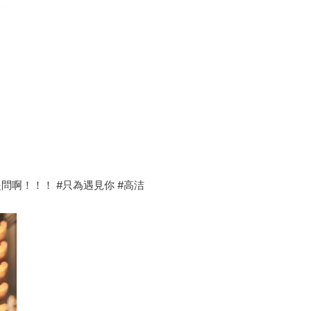
問啊！！！ #只為遇見你 #高洁