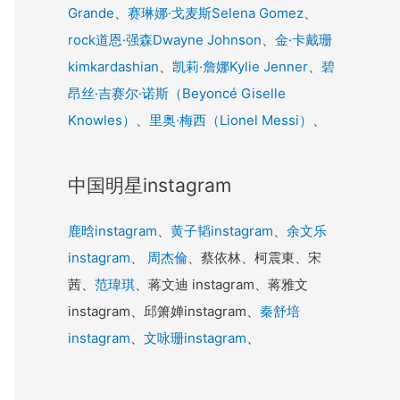
Grande
、
赛琳娜·戈麦斯Selena Gomez
、
rock道恩·强森Dwayne Johnson
、
金·卡戴珊
kimkardashian
、
凯莉·詹娜Kylie Jenner
、
碧
昂丝·吉赛尔·诺斯（Beyoncé Giselle
Knowles）
、
里奥·梅西（Lionel Messi）
、
中国明星instagram
鹿晗instagram
、
黄子韬instagram
、
余文乐
instagram
、
周杰倫
、蔡依林、柯震東、宋
茜、
范瑋琪
、蒋文迪 instagram、蒋雅文
instagram、邱箫婵instagram、
秦舒培
instagram
、
文咏珊instagram
、