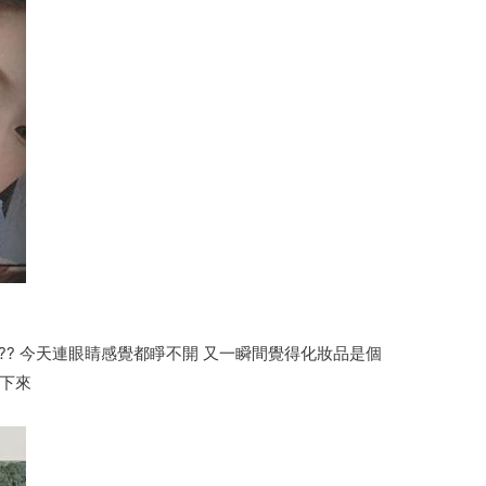
?? 今天連眼睛感覺都睜不開 又一瞬間覺得化妝品是個
倒下來