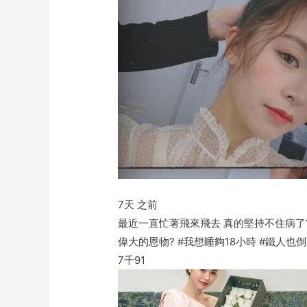
7天 之前
最近一直忙著飛來飛去 真的堅持不住病了
偉大的恩物? #我想睡夠18小時 #鐵人也
7千
91