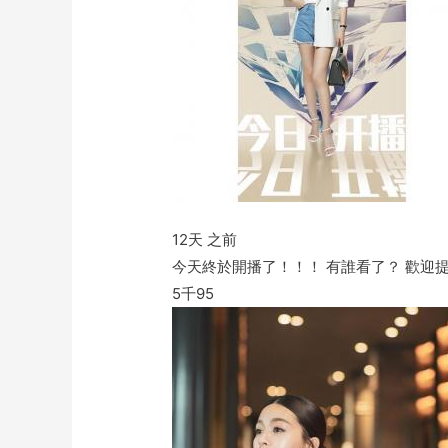
12天 之前
今天終於開播了！！！ 有誰看了？ 歡迎提
5千
95