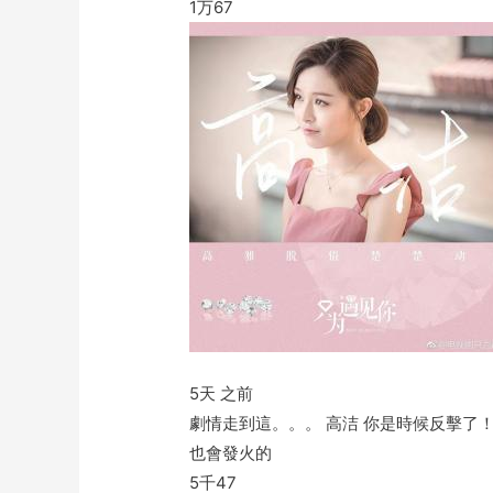
1万
67
5天 之前
劇情走到這。。。 高洁 你是時候反擊了！！
也會發火的
5千
47