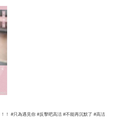
！ #只為遇見你 #反擊吧高洁 #不能再沉默了 #高洁