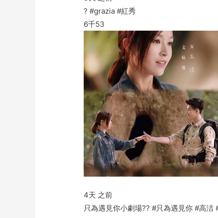
? #grazia #紅秀
6千
53
4天 之前
只為遇見你小劇場?? #只為遇見你 #高洁