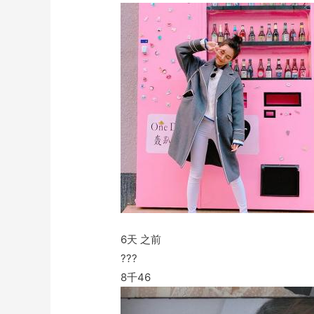
6天 之前
???
8千
46