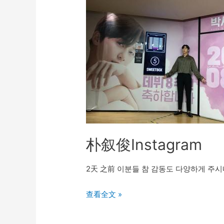
朴叙俊Instagram
2天 之前 이분들 참 감동도 다양하게 주시
朴
查看全文 »
叙
俊