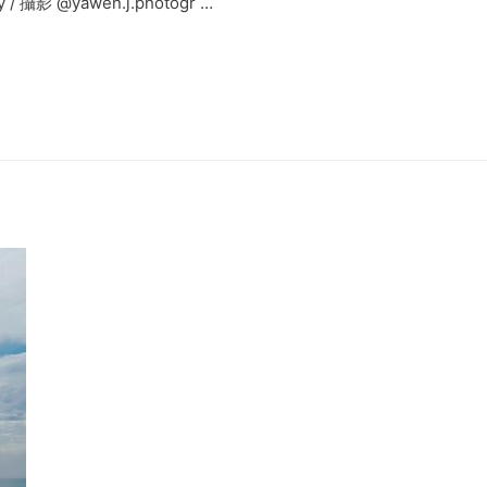
 / 攝影 @yawen.j.photogr …