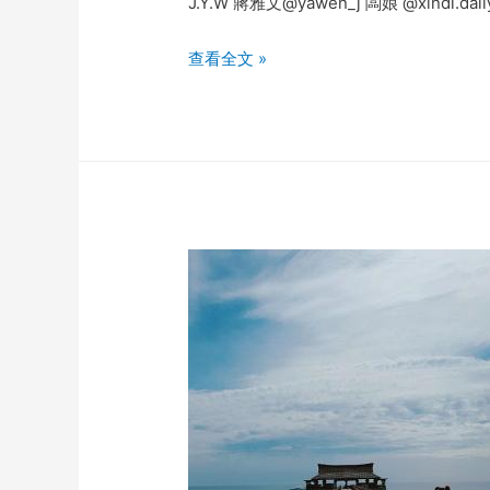
J.Y.W 蔣雅文@yawen_j 闆娘 @xindi.daily
蒋
查看全文 »
雅
文
instagram