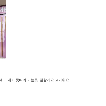
네…. 내가 못따라 가는듯..잘할게요 고마워요 …