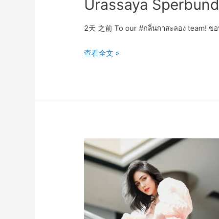
Urassaya Sperbund
2天 之前 To our #กลิ่นกาสะลอง team! ขอ
Urassaya
查看全文 »
Sperbund
Instagram