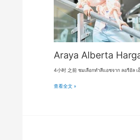
Araya Alberta Harg
4小时 之前 ชมเลือกทำสีแอชจาก ลอรีอัล เอ็ก
Araya
查看全文 »
Alberta
Hargate
Instagram