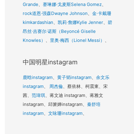
Grande
、
赛琳娜·戈麦斯Selena Gomez
、
rock道恩·强森Dwayne Johnson
、
金·卡戴珊
kimkardashian
、
凯莉·詹娜Kylie Jenner
、
碧
昂丝·吉赛尔·诺斯（Beyoncé Giselle
Knowles）
、
里奥·梅西（Lionel Messi）
、
中国明星instagram
鹿晗instagram
、
黄子韬instagram
、
余文乐
instagram
、
周杰倫
、蔡依林、柯震東、宋
茜、
范瑋琪
、蒋文迪 instagram、蒋雅文
instagram、邱箫婵instagram、
秦舒培
instagram
、
文咏珊instagram
、