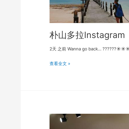
朴山多拉Instagram
2天 之前 Wanna go back… ??????☀️☀️☀
朴
查看全文 »
山
多
拉
Instagram