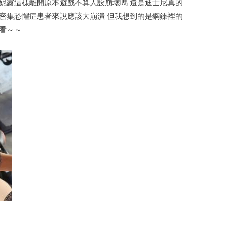
妮露這樣離開原本遊戲不算人設崩壞嗎 還是迪士尼真的
密集恐懼症患者來說應該大崩潰 但我想到的是鋼鍊裡的
看～～