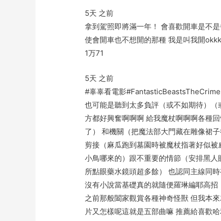
5天 之前
拿到駕照即將滿一年！ 會喜歡開車是不是
使會開車也不想開的那種 我是叫我開okkkk
1万
71
5天 之前
#辜辜看電影#FantasticBeastsTheC
也可能是聽到太多負評（或不如期待）（或
方都好興奮啊啊啊 給我魔杖啊啊啊各種回
了） 和機關（把魔法部大門藏在雕像裙子
剪接（麻瓜跑到墓園時被魔杖指著好似被
小鳥哪來的）跟不重要的情節（安排黑人
所點眼藥水鏡頭超多餘） 也認同主線同時
沒有小說當基礎真的就隨便羅琳編耶高招！
之前那般闔家觀賞各種神奇怪獸 但我本來
片又怎樣呢這就是五部曲嘛 推薦給喜歡哈