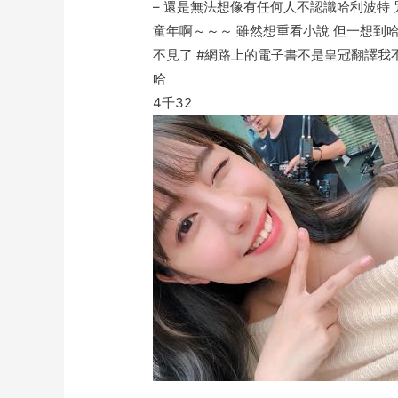
– 還是無法想像有任何人不認識哈利波特
童年啊～～～ 雖然想重看小說 但一想到
不見了 #網路上的電子書不是皇冠翻譯我
哈
4千
32