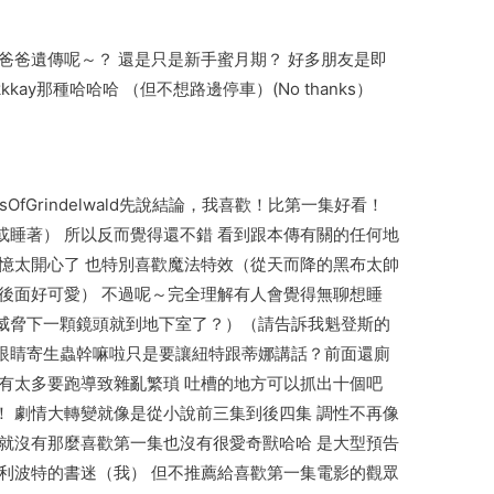
爸爸遺傳呢～？ 還是只是新手蜜月期？ 好多朋友是即
kay那種哈哈哈 （但不想路邊停車）(No thanks）
rimesOfGrindelwald先說結論，我喜歡！比第一集好看！
睡著） 所以反而覺得還不錯 看到跟本傳有關的任何地
憶太開心了 也特別喜歡魔法特效（從天而降的黑布太帥
後面好可愛） 不過呢～完全理解有人會覺得無聊想睡
威脅下一顆鏡頭就到地下室了？）（請告訴我魁登斯的
眼睛寄生蟲幹嘛啦只是要讓紐特跟蒂娜講話？前面還廁
有太多要跑導致雜亂繁瑣 吐槽的地方可以抓出十個吧
 劇情大轉變就像是從小說前三集到後四集 調性不再像
就沒有那麼喜歡第一集也沒有很愛奇獸哈哈 是大型預告
利波特的書迷（我） 但不推薦給喜歡第一集電影的觀眾