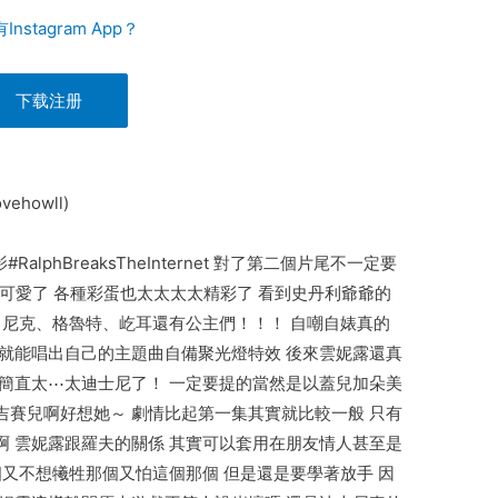
Instagram App？
下载注册
ehowll)
lphBreaksTheInternet 對了第二個片尾不一定要
太可愛了 各種彩蛋也太太太太精彩了 看到史丹利爺爺的
 尼克、格魯特、屹耳還有公主們！！！ 自嘲自婊真的
就能唱出自己的主題曲自備聚光燈特效 後來雲妮露還真
簡直太⋯太迪士尼了！ 一定要提的當然是以蓋兒加朵美
賽兒啊好想她～ 劇情比起第一集其實就比較一般 只有
 雲妮露跟羅夫的關係 其實可以套用在朋友情人甚至是
個又不想犧牲那個又怕這個那個 但是還是要學著放手 因