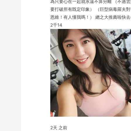
為只要心在一起就永遠不算分離 （不過雲
要打破所有既定印象） （巨型病毒羅夫對
恩維！有人懂我嗎！） 總之大推薦啦快去
2千
14
2天 之前