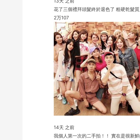
13天 之前
花了三個禮拜頭髮終於退色了 粗硬乾髮
2万
107
14天 之前
我個人第一次的二手拍！！ 實在是很新