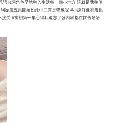
 咒語台詞角色早就融入生活每一個小地方 這就是我整個
哈利從第五集開始如此中二真是猶豫呢 #小說好像有幾集
不接受 #當初第一集心得我還忘了發內容都在懷舊哈哈