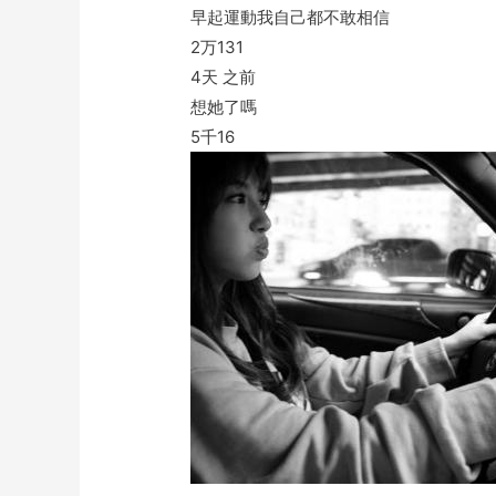
早起運動我自己都不敢相信
2万
131
4天 之前
想她了嗎
5千
16