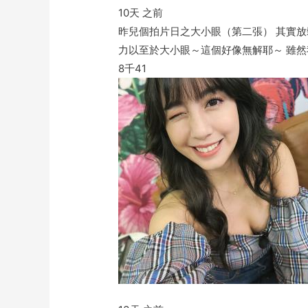
10天 之前
昨兒個拍片日之大小眼（第二張） 其實
力以至於大小眼～這個好像無解耶～ 雖然
8千
41