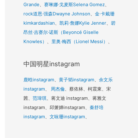
Grande
、
赛琳娜·戈麦斯Selena Gomez
、
rock道恩·强森Dwayne Johnson
、
金·卡戴珊
kimkardashian
、
凯莉·詹娜Kylie Jenner
、
碧
昂丝·吉赛尔·诺斯（Beyoncé Giselle
Knowles）
、
里奥·梅西（Lionel Messi）
、
中国明星instagram
鹿晗instagram
、
黄子韬instagram
、
余文乐
instagram
、
周杰倫
、蔡依林、柯震東、宋
茜、
范瑋琪
、蒋文迪 instagram、蒋雅文
instagram、邱箫婵instagram、
秦舒培
instagram
、
文咏珊instagram
、