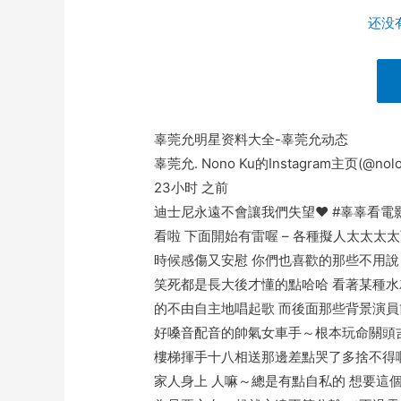
还没有
辜莞允明星资料大全-辜莞允动态
辜莞允. Nono Ku的Instagram主页(@nolov
23小时 之前
迪士尼永遠不會讓我們失望♥️ #辜辜看電影#Ra
看啦 下面開始有雷喔 – 各種擬人太太太
時候感傷又安慰 你們也喜歡的那些不用說
笑死都是長大後才懂的點哈哈 看著某種水
的不由自主地唱起歌 而後面那些背景演員
好嗓音配音的帥氣女車手～根本玩命關頭吉
樓梯揮手十八相送那邊差點哭了多捨不得啊
家人身上 人嘛～總是有點自私的 想要這