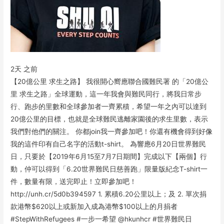
2天 之前
【20億公里 求生之路】 我很開心嚮應聯合國難民署 的「20億公
里 求生之路」全球運動，這一年我會與難民同行，將我日常步
行、跑步的里數和全球參加者一齊累積，希望一年之內可以達到
20億公里的目標，也就是全球難民逃離家園後的求生里數，表示
我們對他們的關注。 你都join我一齊參加吧！你還有機會得到好像
我的這件印有自己名字的活動t-shirt。 為響應6月20日世界難民
日，只要於【2019年6月15至7月7日期間】完成以下【兩個】行
動，仲可以得到「6.20世界難民日慈善跑」限量版紀念T-shirt一
件，數量有限，送完即止！立即參加吧！
http://unh.cr/5d0b394597 1. 累積6.20公里以上；及 2. 單次捐
款港幣$620以上或新加入成為港幣$100以上的月捐者
#StepWithRefugees #一步一希望 @hkunhcr #世界難民日