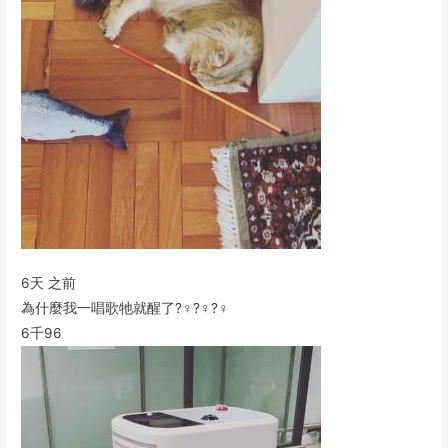
6天 之前
為什麼我一唱歌牠就醒了?‍♀️?‍♀️?‍♀️
6千
96