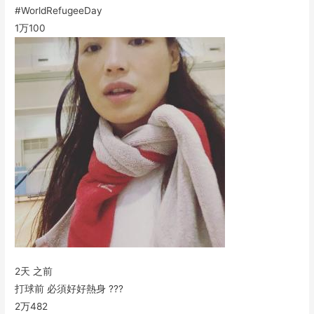
#WorldRefugeeDay
1万
100
2天 之前
打球前 必須好好熱身 ???
2万
482