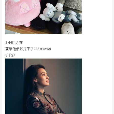
3小时 之前
要幫他們找房子了??? #kaws
3千
27