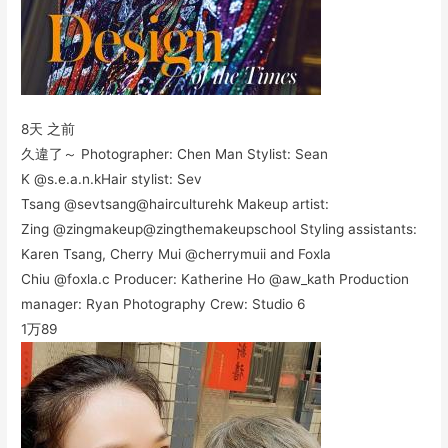
8天 之前
久違了～ Photographer: Chen Man Stylist: Sean
K @s.e.a.n.kHair stylist: Sev
Tsang @sevtsang@hairculturehk Makeup artist:
Zing @zingmakeup@zingthemakeupschool Styling assistants:
Karen Tsang, Cherry Mui @cherrymuii and Foxla
Chiu @foxla.c Producer: Katherine Ho @aw_kath Production
manager: Ryan Photography Crew: Studio 6
1万
89