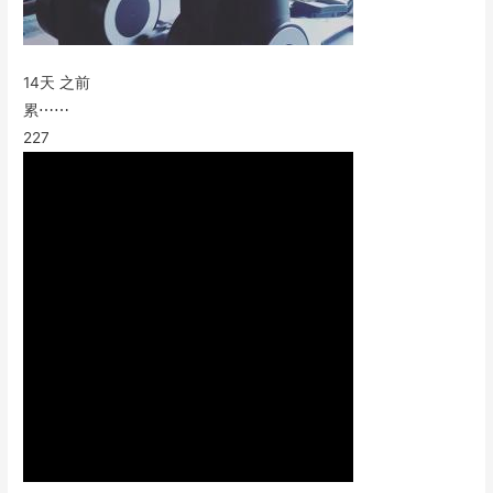
14天 之前
累⋯⋯
227