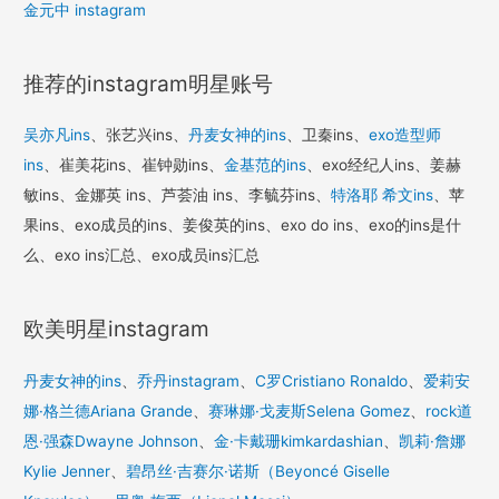
金元中 instagram
推荐的instagram明星账号
吴亦凡ins
、张艺兴ins、
丹麦女神的ins
、卫秦ins、
exo造型师
ins
、崔美花ins、崔钟勋ins、
金基范的ins
、exo经纪人ins、姜赫
敏ins、金娜英 ins、芦荟油 ins、李毓芬ins、
特洛耶 希文ins
、苹
果ins、exo成员的ins、姜俊英的ins、exo do ins、exo的ins是什
么、exo ins汇总、exo成员ins汇总
欧美明星instagram
丹麦女神的ins
、
乔丹instagram
、
C罗Cristiano Ronaldo
、
爱莉安
娜·格兰德Ariana Grande
、
赛琳娜·戈麦斯Selena Gomez
、
rock道
恩·强森Dwayne Johnson
、
金·卡戴珊kimkardashian
、
凯莉·詹娜
Kylie Jenner
、
碧昂丝·吉赛尔·诺斯（Beyoncé Giselle