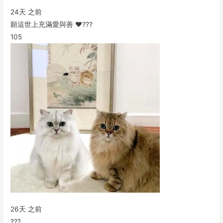
24天 之前
願這世上充滿愛與善 ❤️???
105
26天 之前
???