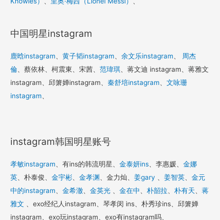
Knowles）
、
里奥·梅西（Lionel Messi）
、
中国明星instagram
鹿晗instagram
、
黄子韬instagram
、
余文乐instagram
、
周杰
倫
、蔡依林、柯震東、宋茜、
范瑋琪
、蒋文迪 instagram、蒋雅文
instagram、邱箫婵instagram、
秦舒培instagram
、
文咏珊
instagram
、
instagram韩国明星账号
孝敏instagram
、有ins的韩流明星、
金泰妍ins
、李惠媛、
金娜
英
、朴泰俊、
金宇彬
、
金孝渊
、金力灿、
姜gary
、
姜智英
、
金元
中的instagram
、
金希澈
、
金英光
、
金在中
、
朴韶拉
、
朴有天
、
蒋
雅文
、exo经纪人instagram、琴孝闵 ins、朴秀珍ins、邱箫婵
instagram、exo玩instagram、exo有instagram吗、