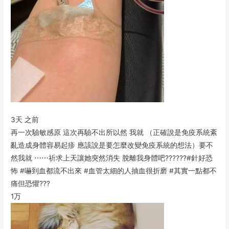
3天 之前
再一次驗敏感原 這次再驗不出所以然 我就 （正確說是免疫系統紊
亂造成身體容易起疹 應該說是要怎麼改變免疫系統的想法）要不
然我就 ⋯⋯祈求上天讓她突然消失 脫離我身體吧??????#針好恐
怖 #嚇到血都流不出來 #血管太細的人抽血很折磨 #其實一點都不
痛但恐懼???
1万