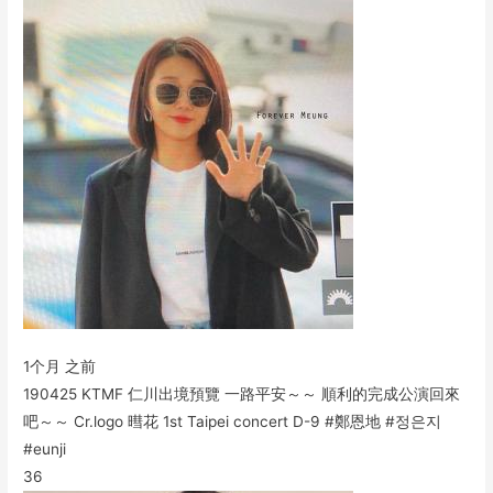
1个月 之前
190425 KTMF 仁川出境預覽 一路平安～～ 順利的完成公演回來
吧～～ Cr.logo 暳花 1st Taipei concert D-9 #鄭恩地 #정은지
#eunji
36