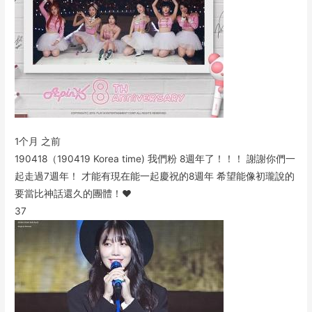
1个月 之前
190418（190419 Korea time) 我們粉 8週年了！！！ 謝謝你們一
起走過7週年！ 才能有現在能一起慶祝的8週年 希望能像初瓏說的
要當比神話還久的團體！♥️
37