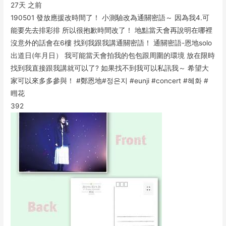
27天 之前
190501 發放應援改時間了！ 小測驗改為通關密語～ 因為我4.可
能要先去排彩排 所以很抱歉時間改了！ 地點當天會再說明在哪裡
沒意外的話會在6樓 找到我跟我講通關密語！ 通關密語-恩地solo
出道日(年月日） 我可能當天會拍我的包包跟周圍的環境 放在限時
找到我直接跟我講就可以了? 如果找不到我可以私訊我～ 希望大
家可以來多多參與！ #鄭恩地#정은지 #eunji #concert #혜화 #
暳花
39
2