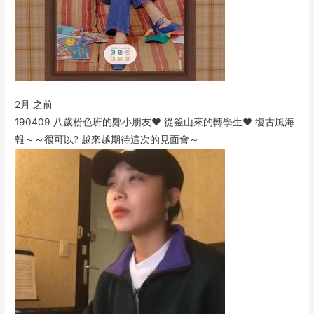
2月 之前
190409 八歲粉色班的鄭小朋友♥️ 從釜山來的轉學生♥️ 復古風海
報～～很可以? 越來越期待這次的見面會～