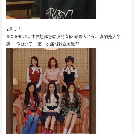
2月 之前
190409 昨天才在想你怎麼沒開直播 結果大半夜….真的是大半
夜…. 你就開了….第一次痛恨我在睡覺??