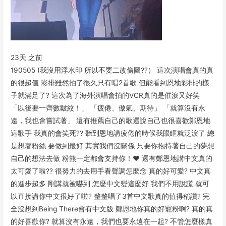
23天 之前
190505 (我沒用浮水印 所以不要二改偷圖??） 這次演唱會真的真
的很超值 彩排雖然拍了很久只有唱2首歌 但能看到恩地彩排的樣
子就滿足了? 這次為了海外演唱會拍的VCR真的是催淚又好笑
「以後要一齊數皺紋！」 「疲倦、傲氣、期待」 「就算沒有永
遠，我也會嘗試著」 還有推薦自己的歌還說自己也很喜歡鄭恩地
這歌手 我真的會笑死?? 聽到恩地講疲倦的時候我眼眶就泛淚了 總
是想著粉絲 要做到最好 其實我們沒關係 只要你抱持著自己的夢想
自己的想法去做 粉熊一定都會支持你！♥️ 還有鄭恩地講中文真的
太可愛了啦?? 很努力的去用手看聲調怎麼念 真的好可愛? 中文真
的進步超多 剛講就被嚇到 怎麼中文變這麼好 我們不用說謊 就可
以直接講你中文很好了啦? 整整唱了3首中文歌真的值得稱讚? 完
全沒想到Being There會有中文版 鄭恩地你真的好寵粉啊? 真的真
的好喜歡你? 就算沒有永遠，我們也要永遠在一起? 不管怎麼樣真