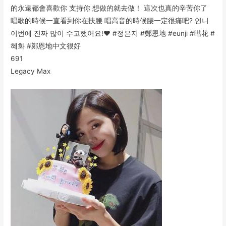
的永遠都會喜歡你 支持你 想做的就去做！ 這次也真的辛苦你了
唱歌的時候一直看到你在扶腰 唱高音的時候腰一定很痛吧? 언니
이번에 진짜 많이 수고했어요!♥️ #정은지 #鄭恩地 #eunji #暳花 #
혜화 #鄭恩地中文很好
69
1
Legacy Max