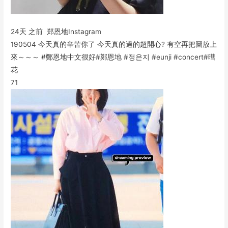
24天 之前 郑恩地Instagram
190504 今天真的辛苦你了 今天真的過的超開心? 有空再把圖放上
來～～～ #鄭恩地中文很好#鄭恩地 #정은지 #eunji #concert#暳
花
71