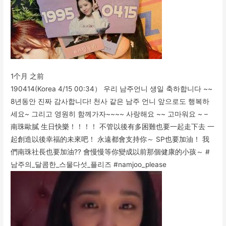
1个月 之前
190414(Korea 4/15 00:34） 우리 남주언니 생일 축하합니다 ~~
8년동안 진짜 감사합니다! 천사 같은 남주 언니 앞으로도 행복하
세요~ 그리고 영원히 함께가자~~~~ 사랑해요 ~~ 고마워요 ~ –
南珠歐膩 生日快樂！！！！ 不管以後有多困難也要一起走下去 一
起創造以後幸福的未來吧！ 永遠都會支持你～ SP也要加油！ 我
們南珠社長也要加油?? 會慢慢等你變成以前那個健康的小孩～ #
남주의_달콤한_스물다섯_플리즈 #namjoo_please