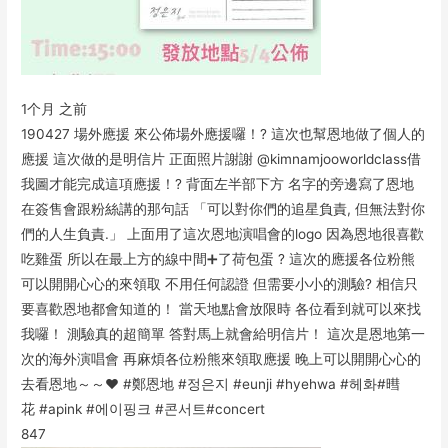
1个月 之前
190427 場外應援 來公佈場外應援囉！? 這次也幫恩地做了個人的
應援 這次做的是明信片 正面照片謝謝 @kimnamjooworldclass借
我圖才能完成這項應援！? 背面左半部下方 名字的旁邊寫了恩地
在簽售會跟粉絲講的那句話 「可以對你們的追星負責, 但無法對你
們的人生負責.」 上面用了這次恩地演唱會的logo 因為恩地很喜歡
吃雞蛋 所以在最上方的線中間➕了荷包蛋 ? 這次的應援各位粉熊
可以開開心心的來領取 不用任何認證 但需要小小的測驗? 相信只
要喜歡恩地都會知道的！ 當天地點會放限時 各位看到就可以來找
我囉！ 測驗真的超簡單 答對馬上就會給明信片！ 這次是恩地第一
次的海外演唱會 再麻煩各位粉熊來領取應援 晚上可以開開心心的
去看恩地～～♥️ #鄭恩地 #정은지 #eunji #hyehwa #헤화#暳
花 #apink #에이핑크 #콘서트#concert
84
7