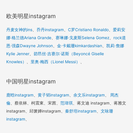
欧美明星instagram
丹麦女神的ins
、
乔丹instagram
、
C罗Cristiano Ronaldo
、
爱莉安
娜·格兰德Ariana Grande
、
赛琳娜·戈麦斯Selena Gomez
、
rock道
恩·强森Dwayne Johnson
、
金·卡戴珊kimkardashian
、
凯莉·詹娜
Kylie Jenner
、
碧昂丝·吉赛尔·诺斯（Beyoncé Giselle
Knowles）
、
里奥·梅西（Lionel Messi）
、
中国明星instagram
鹿晗instagram
、
黄子韬instagram
、
余文乐instagram
、
周杰
倫
、蔡依林、柯震東、宋茜、
范瑋琪
、蒋文迪 instagram、蒋雅文
instagram、邱箫婵instagram、
秦舒培instagram
、
文咏珊
instagram
、