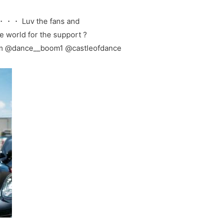
 ・・・ Luv the fans and
 world for the support ?
m @dance__boom1 @castleofdance