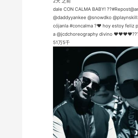
2天 之前
dale CON CALMA BABY! ??#Repost@a
@daddyyankee @snowdko @playnskillz
cójanla #concalma ?❤️ hoy estoy feliz 
a @jcdchoreography divino ❤️❤️❤️❤️??
51万
5千