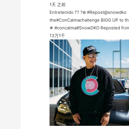
1天 之前
Entretenido ?? ?❄️ #Repost@snowdko
the#ConCalmachallenge BIGG UP to the
❄ #concalma#SnowDKO Reposted fro
13万
1千