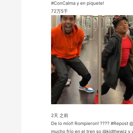
#ConCalma y en piquete!
72万
5千
2天 之前
De lo mío!! Rompieron! ???? #Repost 
mucho frío en el tren so @kidthewiz y