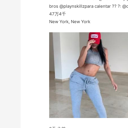
bros @playnskillzpara calentar ?? ?:
47万
4千
New York, New York