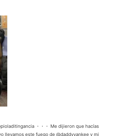
@pioladitingancia ・・・ Me dijieron que hacías
 yo llevamos este fuego de @daddyyankee y mi