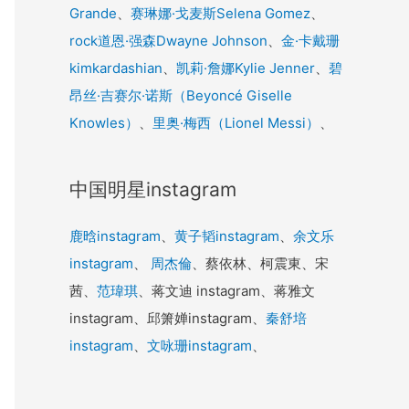
Grande
、
赛琳娜·戈麦斯Selena Gomez
、
rock道恩·强森Dwayne Johnson
、
金·卡戴珊
kimkardashian
、
凯莉·詹娜Kylie Jenner
、
碧
昂丝·吉赛尔·诺斯（Beyoncé Giselle
Knowles）
、
里奥·梅西（Lionel Messi）
、
中国明星instagram
鹿晗instagram
、
黄子韬instagram
、
余文乐
instagram
、
周杰倫
、蔡依林、柯震東、宋
茜、
范瑋琪
、蒋文迪 instagram、蒋雅文
instagram、邱箫婵instagram、
秦舒培
instagram
、
文咏珊instagram
、