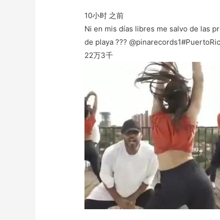
10小时 之前
Ni en mis días libres me salvo de las p
de playa ??? @pinarecords1#PuertoRic
22万
3千