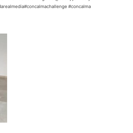
 @darealmedia#concalmachallenge #concalma