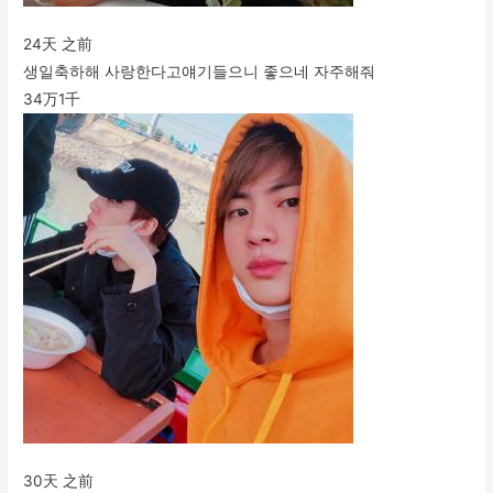
24天 之前
생일축하해 사랑한다고얘기들으니 좋으네 자주해줘
34万
1千
30天 之前