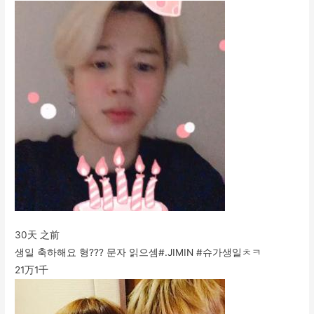
30天 之前
생일 축하해요 형??? 문자 읽으셈#.JIMIN #슈가생일ㅊㅋ
21万
1千