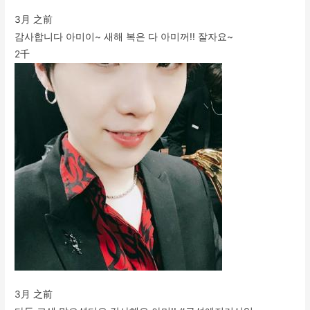
3月 之前
감사합니다 아미이~ 새해 복은 다 아미꺼!! 잘자요~
2千
3月 之前