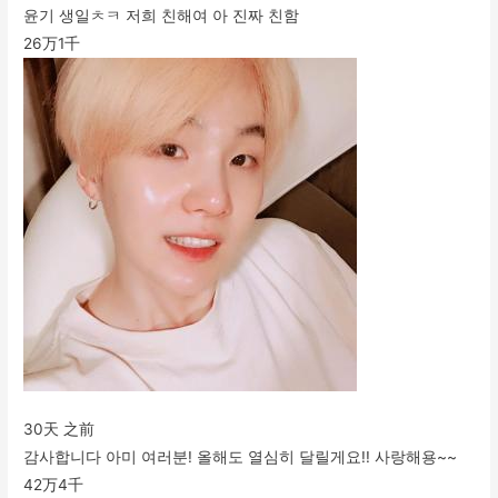
윤기 생일ㅊㅋ 저희 친해여 아 진짜 친함
26万
1千
30天 之前
감사합니다 아미 여러분! 올해도 열심히 달릴게요!! 사랑해용~~
42万
4千