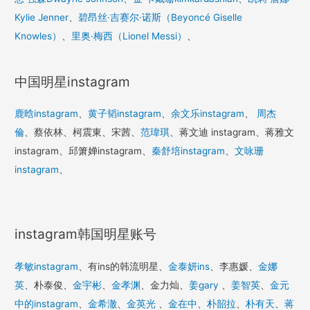
Kylie Jenner
、
碧昂丝·吉赛尔·诺斯（Beyoncé Giselle
Knowles）
、
里奥·梅西（Lionel Messi）
、
中国明星instagram
鹿晗instagram
、
黄子韬instagram
、
余文乐instagram
、
周杰
倫
、蔡依林、柯震東、宋茜、
范瑋琪
、蒋文迪 instagram、蒋雅文
instagram、邱箫婵instagram、
秦舒培instagram
、
文咏珊
instagram
、
instagram韩国明星账号
孝敏instagram
、有ins的韩流明星、
金泰妍ins
、李惠媛、
金娜
英
、朴泰俊、
金宇彬
、
金孝渊
、金力灿、
姜gary
、
姜智英
、
金元
中的instagram
、
金希澈
、
金英光
、
金在中
、
朴韶拉
、
朴有天
、
蒋