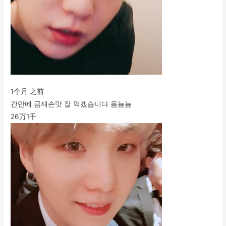
1个月 之前
간만에 금재손맛 잘 먹겠습니다 옴뇸뇸
26万
1千