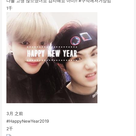
다들 고생 많으셨더요 감사해요 아미!! #구석에저거상임
1千
3月 之前
#HappyNewYear2019
2千