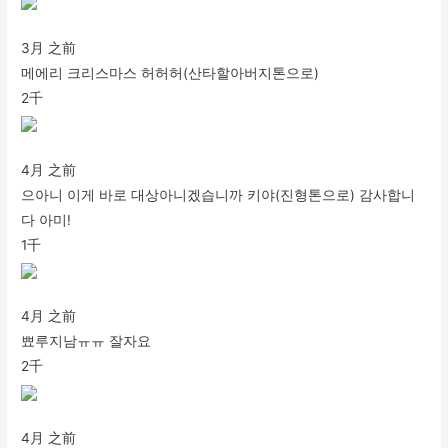
3月 之前
메에리 크리스마스 허허허(산타할아버지톤으로)
2千
4月 之前
으아니 이게 바로 대상아니겠습니까 키야(진형톤으로) 감사합니
다 아미!
1千
4月 之前
뾰루지남ㅠㅠ 잘자요
2千
4月 之前