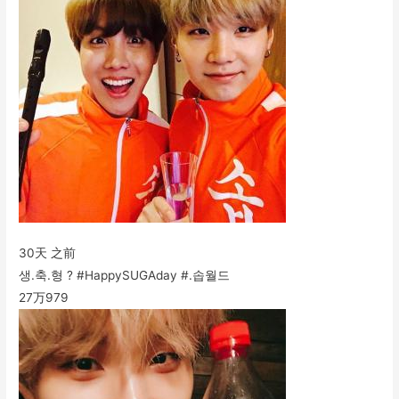
30天 之前
생.축.형 ? #HappySUGAday #.솝월드
27万
979