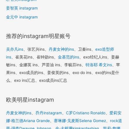
姜智英 instagram
金元中 instagram
推荐的instagram明星账号
吴亦凡ins
、张艺兴ins、
丹麦女神的ins
、卫秦ins、
exo造型师
ins
、崔美花ins、崔钟勋ins、
金基范的ins
、exo经纪人ins、姜赫
敏ins、金娜英 ins、芦荟油 ins、李毓芬ins、
特洛耶 希文ins
、苹
果ins、exo成员的ins、姜俊英的ins、exo do ins、exo的ins是什
么、exo ins汇总、exo成员ins汇总
欧美明星instagram
丹麦女神的ins
、
乔丹instagram
、
C罗Cristiano Ronaldo
、
爱莉安
娜·格兰德Ariana Grande
、
赛琳娜·戈麦斯Selena Gomez
、
rock道
恩·强森Dwayne Johnson
、
金·卡戴珊kimkardashian
、
凯莉·詹娜