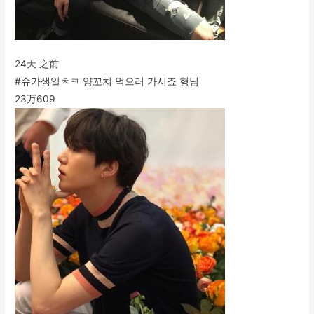
24天 之前
#슈가생일ㅊㅋ 양꼬치 먹으러 가시죠 형님
23万
609