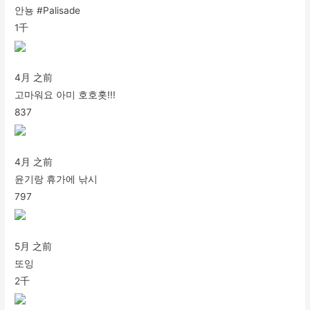
안뇽 #Palisade
1千
4月 之前
고마워요 아미 호호홋!!!
837
4月 之前
윤기랑 휴가에 낚시
797
5月 之前
또잉
2千