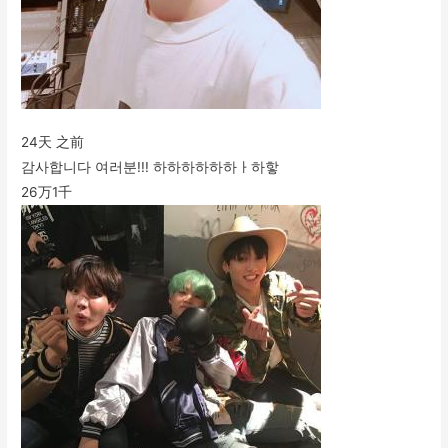
24天 之前
감사합니다 여러분!!! 하하하하하하ㅏ하핳
26万
1千