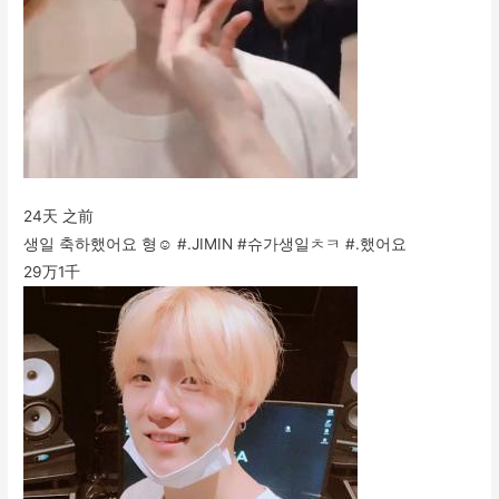
24天 之前
생일 축하했어요 형☺️ #.JIMIN #슈가생일ㅊㅋ #.했어요
29万
1千