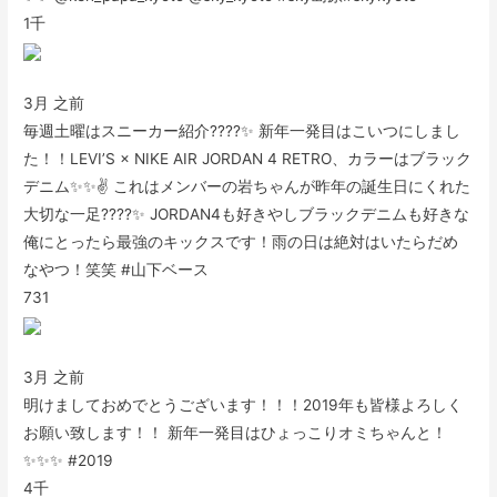
1千
3月 之前
毎週土曜はスニーカー紹介????✨ 新年一発目はこいつにしまし
た！！LEVI’S × NIKE AIR JORDAN 4 RETRO、カラーはブラック
デニム✨✨✌️ これはメンバーの岩ちゃんが昨年の誕生日にくれた
大切な一足????✨ JORDAN4も好きやしブラックデニムも好きな
俺にとったら最強のキックスです！雨の日は絶対はいたらだめ
なやつ！笑笑 #山下ベース
731
3月 之前
明けましておめでとうございます！！！2019年も皆様よろしく
お願い致します！！ 新年一発目はひょっこりオミちゃんと！
✨✨✨ #2019
4千