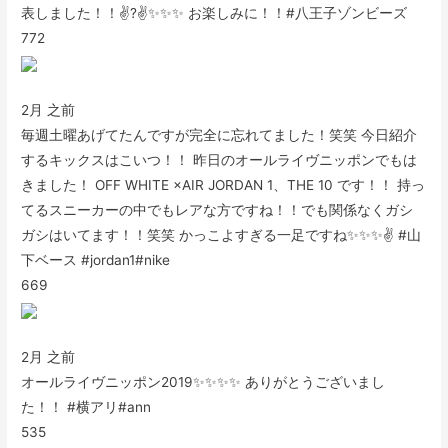
表しました！！✌️?✌️✨✨✨ お楽しみに！！#八王子ゾンビーズ
772
2月 之前
毎週土曜あげてたんですが完全に忘れてました！笑笑 今日紹介
するキックスはこいつ！！ 昨日のオールライヴニッポンでもは
きました！ OFF WHITE ×AIR JORDAN 1、THE 10 です！！ 持っ
てるスニーカーの中でもレアな方ですね！！でも関係なくガシ
ガシはいてます！！笑笑 かっこよすぎる一足ですね✨✨✨✌️ #山
下ベース #jordan1#nike
669
2月 之前
オールライヴニッポン2019✨✨✨✨ ありがとうございまし
た！！ #横アリ#ann
535