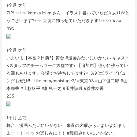
1个月 之前
ZIP!!✨✨✨ kotoka izumiさん、イラスト書いていただきありがと
うございます?✨✨ 大切に飾らせていただきます✨✨✨? #zip
495
1个月 之前
いよいよ【本番２日前?】舞台 #漫画みたいにいかない キャスト
&スタッフのチームワーク抜群です? 【追加席】僅かに残ってい
る回もあります。会場でお待ちしてます?‍♂️ 3/9(土)ライブビュー
ングもぜひ‼️ l-tike.com/mmistage2/ #東京03 #山下健二郎 #山
本舞香 #上杉柊平 #相島一之 #玉井詩織 #菅井友香
235
1个月 之前
舞台、漫画みたいにいかない。来週の火曜からいよいよ始まり
ます！！✨✨✨ お楽しみに！！ #漫画みたいにいかない。