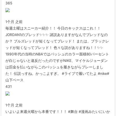
365
1个月 之前
毎週土曜はスニーカー紹介！！ 今日のキックスはこれ！！
JORDAN1のブレッド✨✨✨ 諸説ありますがなんでブレッドなの
か？ ブルズレッドが短くなってブレッド！ または、ブラックレ
ッドが短くなってブレッド！ 色々な説がありますね！！✨✨
1990年代の当時のNBAではバッシュのカラー面積80パーセント
が白じゃないと違反だったのですがNIKE、マイケルジョーダン
は罰金を払いながらこのバッシュを履きながらプレーしまし
た！ 伝説っすね。かっこよすぎ。 #ライブで履いてたよ #nike#
山下ベース
431
1个月 之前
いよいよ来週火曜から本番です！！！ #舞台 #漫画みたいにいか