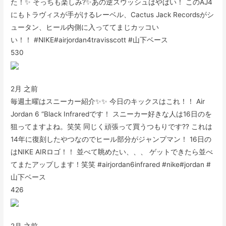
た！✨ そっちも楽しみ?✨あの逆スウッシュはやばい！ このAJ4
にもトラヴィスが手がけるレーベル、Cactus Jack Recordsがシ
ュータン、ヒール内側に入っててまじカッコい
い！！ #NIKE#airjordan4travisscott #山下ベース
530
2月 之前
毎週土曜はスニーカー紹介✨✨ 今日のキックスはこれ！！ Air
Jordan 6 “Black Infraredです！ スニーカー好きな人は16日のを
狙ってますよね。笑笑 同じく頑張って買うつもりです?? これは
14年に復刻したやつなのでヒール部分がジャンプマン！ 16日の
はNIKE AIRロゴ！！ 並べて眺めたい、、、 ゲットできたら並べ
てまたアップします！笑笑 #airjordan6infrared #nike#jordan #
山下ベース
426
2月 之前