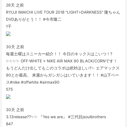
26天 之前
RYUJI IMAICHI LIVE TOUR 2018 “LIGHT>DARKNESS” 隆ちゃん
DVDありがとう！！ #今市隆二
1千
30天 之前
毎週土曜はスニーカー紹介！！ 今日のキックスはこいつ！?
✨✨✨✨ OFF-WHITE × NIKE AIR MAX 90 BLACK/CORNです！
もうどんだけ出してもこのコラボは絶対ほしい?✨ エアマックス
90とか最高。 来週からガシガシはいていきます！！ #山下ベー
ス#nike #offwhite #airmax90
575
30天 之前
3.13release??✨✨ 『Yes we are』 #三代目jsoulbrothers
847