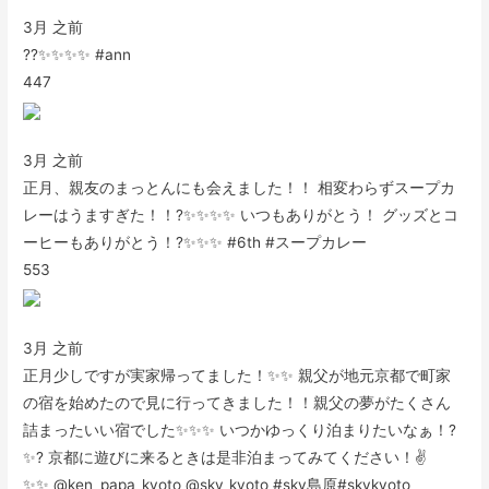
3月 之前
??✨✨✨✨ #ann
447
3月 之前
正月、親友のまっとんにも会えました！！ 相変わらずスープカ
レーはうますぎた！！?✨✨✨✨ いつもありがとう！ グッズとコ
ーヒーもありがとう！?✨✨✨ #6th #スープカレー
553
3月 之前
正月少しですが実家帰ってました！✨✨ 親父が地元京都で町家
の宿を始めたので見に行ってきました！！親父の夢がたくさん
詰まったいい宿でした✨✨✨ いつかゆっくり泊まりたいなぁ！?
✨? 京都に遊びに来るときは是非泊まってみてください！✌️
✨✨ @ken_papa_kyoto @sky_kyoto #sky島原#skykyoto