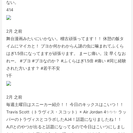
ない。
414
2月 之前
舞台漫画みたいにいかない。稽古頑張ってます！！ 休憩の飯タ
イムにマイカと！ ブヨか何かわからん謎の虫に噛まれてふくら
はぎ1.5倍になってますが頑張ります。 まーじ痛い。泣 早くなお
れー。 #ブヨ #ブヨなのか？ #ふくらはぎ1.5倍 #痛い #同じ経験
された方います？ #若干不安
1千
2月 之前
毎週土曜日はスニーカー紹介！！ 今日のキックスはこいつ！！
Travis Scott（トラヴィス・スコット）× Air Jordan 4✨✨✨ ラッ
パーのトラヴィスとコラボしたAJ4！話題になりましたね！！
AJ1とのやつが出ると話題になってるので今日はこいつにしまし