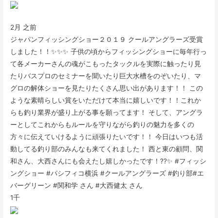
2月 之前
ジャパンフィッシングショー２０１９ クールアングラーズ受賞
しました！！✨✨✨ 子供の頃からフィッシングショーに毎年行っ
て各メーカーさんの魂がこもったタックルを実際に触ったり見
たりバスプロのセミナーを聞いたり巨大水槽をのぞいたり、マ
グロの解体ショーを見たりたくさん思い出があります！！ この
ような素晴らしい賞をいただけて本当に嬉しいです！！これか
らも釣り業界が盛り上がる事を願ってます！ そして、アングラ
ーとしてこれからもルールを守りながら釣りの魅力を多くの
方々に伝えていけるように頑張りたいです！！ 今日はいつも活
動してる釣り部のみんなも来てくれました！ 西と東の顧問、関
和さん、大西さんにも会えたし嬉しかったです！??✨ #フィッシ
ングショー #パシフィコ横浜 #クールアングラーズ #釣り部#エ
バーグリーン #関和学 さん #大西健太 さん
1千