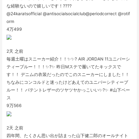
な経験ないので嬉しいです！????
@24karatsofficial @antisocialsocialclub@periodcorrect @rotif
orm
4万
499
2天 之前
毎週土曜はスニーカー紹介！！✨✨? AIR JORDAN 11ユニバーシ
ティーブルー！！！✨?✨ 昨日Mステで履いてたキックスで
す！！ デニムの衣装だったのでこのスニーカーにしました！！
ちなみにコンコルドと迷ったけどあえてのユニバーシティーブ
ルー！！ パテントレザーのツヤツヤかっこいい✨?✨ #山下ベー
ス
9万
566
2天 之前
四年間、たくさん思い出が詰まった山下健二郎のオールナイト