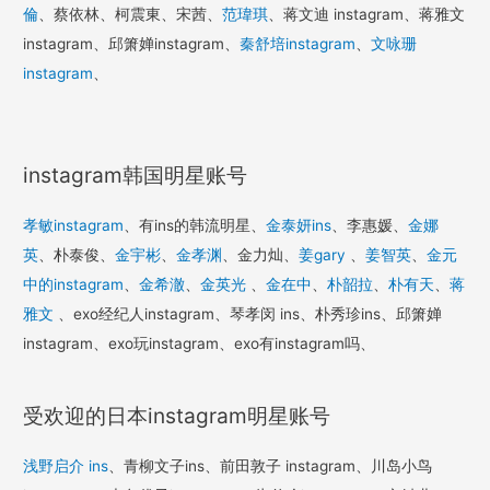
倫
、蔡依林、柯震東、宋茜、
范瑋琪
、蒋文迪 instagram、蒋雅文
instagram、邱箫婵instagram、
秦舒培instagram
、
文咏珊
instagram
、
instagram韩国明星账号
孝敏instagram
、有ins的韩流明星、
金泰妍ins
、李惠媛、
金娜
英
、朴泰俊、
金宇彬
、
金孝渊
、金力灿、
姜gary
、
姜智英
、
金元
中的instagram
、
金希澈
、
金英光
、
金在中
、
朴韶拉
、
朴有天
、
蒋
雅文
、exo经纪人instagram、琴孝闵 ins、朴秀珍ins、邱箫婵
instagram、exo玩instagram、exo有instagram吗、
受欢迎的日本instagram明星账号
浅野启介 ins
、青柳文子ins、前田敦子 instagram、川岛小鸟