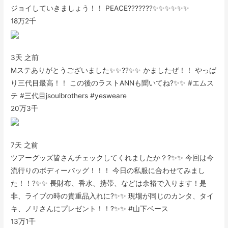
ジョイしていきましょう！！ PEACE???????✨✨✨✨✨✨
18万
2千
3天 之前
Mステありがとうございました✨✨??✨✨ かましたぜ！！ やっぱ
り三代目最高！！ この後のラストANNも聞いてね?✨✨ #エムス
テ #三代目jsoulbrothers #yesweare
20万
3千
7天 之前
ツアーグッズ皆さんチェックしてくれましたか？?✨✨ 今回は今
流行りのボディーバッグ！！！ 今日の私服に合わせてみまし
た！！?✨✨ 長財布、香水、携帯、などは余裕で入ります！是
非、ライブの時の貴重品入れに?✨✨ 現場が同じのカンタ、タイ
キ、ノリさんにプレゼント！！?✨✨ #山下ベース
13万
1千