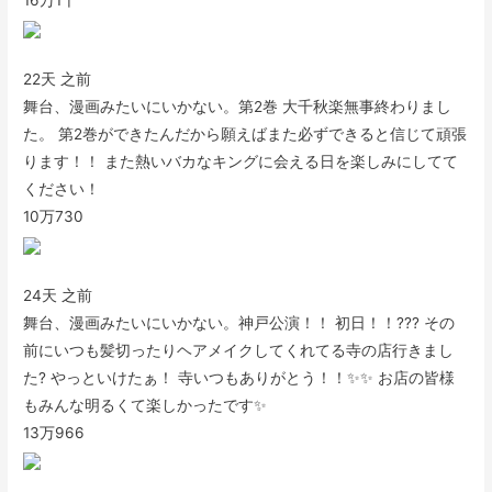
16万
1千
22天 之前
舞台、漫画みたいにいかない。第2巻 大千秋楽無事終わりまし
た。 第2巻ができたんだから願えばまた必ずできると信じて頑張
ります！！ また熱いバカなキングに会える日を楽しみにしてて
ください！
10万
730
24天 之前
舞台、漫画みたいにいかない。神戸公演！！ 初日！！??? その
前にいつも髪切ったりヘアメイクしてくれてる寺の店行きまし
た? やっといけたぁ！ 寺いつもありがとう！！✨✨ お店の皆様
もみんな明るくて楽しかったです✨
13万
966