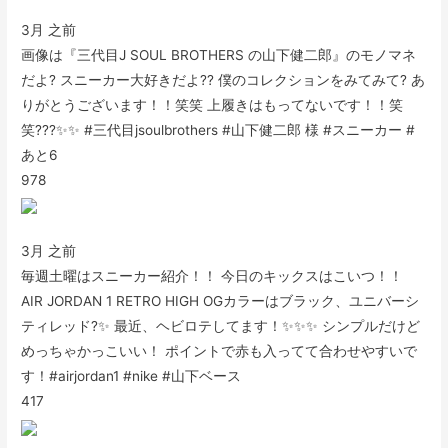
3月 之前
画像は『三代目J SOUL BROTHERS の山下健二郎』のモノマネ
だよ? スニーカー大好きだよ?? 僕のコレクションをみてみて? あ
りがとうございます！！笑笑 上履きはもってないです！！笑
笑???✨✨ #三代目jsoulbrothers #山下健二郎 様 #スニーカー #
あと6
978
3月 之前
毎週土曜はスニーカー紹介！！ 今日のキックスはこいつ！！
AIR JORDAN 1 RETRO HIGH OGカラーはブラック、ユニバーシ
ティレッド?✨ 最近、ヘビロテしてます！✨✨✨ シンプルだけど
めっちゃかっこいい！ ポイントで赤も入ってて合わせやすいで
す！#airjordan1 #nike #山下ベース
417