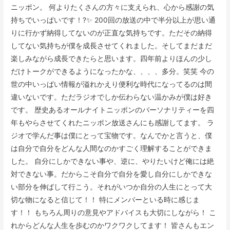
ニッポン。 何よりたくさんの方々に支えられ、心から感謝の気
持ちでいっぱいです！?✨ 200回の放送の中で半分以上が思い通
りに行かず納得してないのが正直な気持ちです。ただその納得
してない気持ちが僕を成長させてくれました。そしてまだまだ
楽しみながら成長できたらと思います。四年前よりほんの少し
だけトークができるようになったかな、、、、多分。笑笑 今の
世の中いっぱい情報が溢れかえり便利な時代になってるのは間
違いないです。ただラジオでしか伝わらない温かみが僕は好き
です。 歴史あるオールナイトニッポンのパーソナリティーを四
年もやらさせてくれたニッポン放送さんにも感謝してます。 ラ
ジオで学んだ事は僕にとって宝物です。なんでかと言うと、僕
は自分で自分をどんな人間なのかすごく理解することができま
した。 自分にしかできない事や、逆に、やりたいけど俺には絶
対できない事。だからこそ自分で自分を愛し自分にしかできな
い部分を伸ばして行こう。それがいつか自分の人生にとって大
切な物になると信じて！！ 特にメンバーといる時に感じま
す！！ もちろん周りの意見やアドバイスも大切にしながら！ こ
れからどんな人生を歩むのかワクワクしてます！ 皆さんもエン