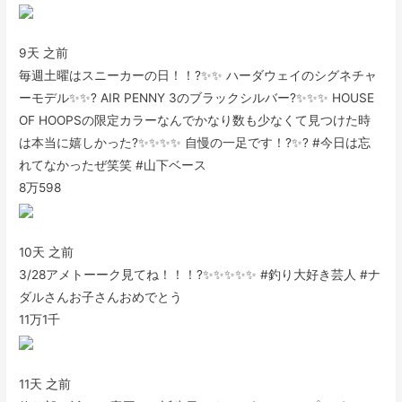
9天 之前
毎週土曜はスニーカーの日！！?✨✨ ハーダウェイのシグネチャ
ーモデル✨✨? AIR PENNY 3のブラックシルバー?✨✨✨ HOUSE
OF HOOPSの限定カラーなんでかなり数も少なくて見つけた時
は本当に嬉しかった?✨✨✨✨ 自慢の一足です！?✨? #今日は忘
れてなかったぜ笑笑 #山下ベース
8万
598
10天 之前
3/28アメトーーク見てね！！！?✨✨✨✨✨ #釣り大好き芸人 #ナ
ダルさんお子さんおめでとう
11万
1千
11天 之前