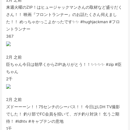
来週火曜のZIP！はヒュージャックマンさんの取材など盛りだく
さん！！ 映画『フロントランナー』のお話たくさん伺えまし
た！！ めっちゃかっこよかったです✨✨ #hughjackman #フロ
ントランナー
367
2月 之前
臣ちゃん今日は朝早くからZIP!ありがとう！！✨✨✨✨ #zip #臣
ちゃん
2千
2月 之前
ズドーーーン！！75センチのシーバス！！ 今日はLDH TV撮影
でした！ 釣り部でFC会員を招いて、ガチ釣り対決！ 乞うご期
待！ #ldhtv #キャプテンの意地
1千