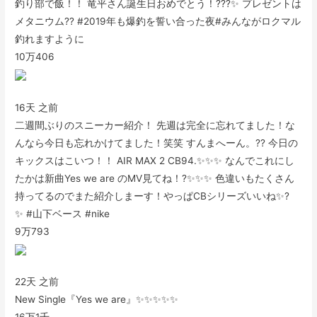
釣り部で飯！！ 竜平さん誕生日おめでとう！???✨ プレゼントは
メタニウム?? #2019年も爆釣を誓い合った夜#みんながロクマル
釣れますように
10万
406
16天 之前
二週間ぶりのスニーカー紹介！ 先週は完全に忘れてました！な
んなら今日も忘れかけてました！笑笑 すんまへーん。?? 今日の
キックスはこいつ！！ AIR MAX 2 CB94.✨✨✨ なんでこれにし
たかは新曲Yes we are のMV見てね！?✨✨✨ 色違いもたくさん
持ってるのでまた紹介しまーす！やっぱCBシリーズいいね✨?
✨ #山下ベース #nike
9万
793
22天 之前
New Single『Yes we are』✨✨✨✨✨