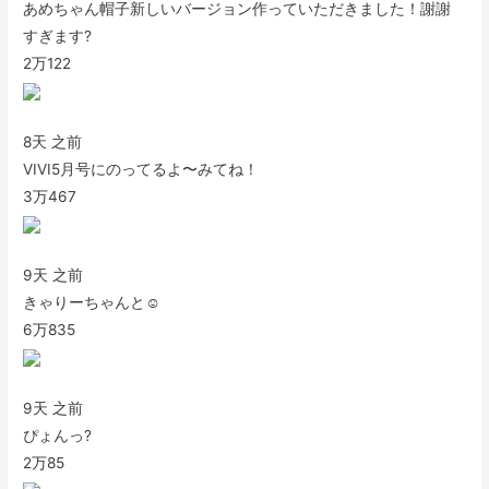
あめちゃん帽子新しいバージョン作っていただきました！謝謝
すぎます?
2万
122
8天 之前
VIVI5月号にのってるよ〜みてね！
3万
467
9天 之前
きゃりーちゃんと☺️
6万
835
9天 之前
ぴょんっ?
2万
85