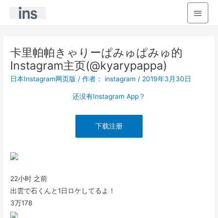
主
菜
单
卡里帕帕きゃりーぱみゅぱみゅ的
Instagram主页(@kyarypappa)
日本Instagram网页版
/ 作者：
instagram
/
2019年3月30日
还没有Instagram App？
下载注册
22小时 之前
出雲で石くんと1日ロケしてるよ！
3万
178