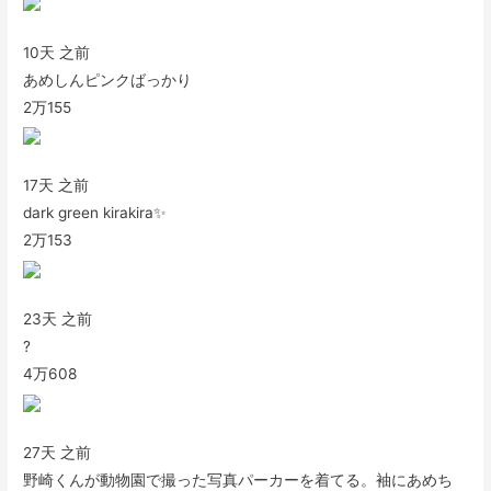
10天 之前
あめしんピンクばっかり
2万
155
17天 之前
dark green kirakira✨
2万
153
23天 之前
?
4万
608
27天 之前
野崎くんが動物園で撮った写真パーカーを着てる。袖にあめち