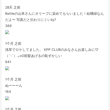
28天 之前
Bettieの山本さんにオリーブに染めてもらいました！結構緑なん
だよ〜 写真だと伝わりにくいね?
366
1个月 之前
浅草でロケしてました。 KPP CLUBのみなさんお楽しみに♡
（´-`）.｡oO前髪あげるの恥ずかしい
941
1个月 之前
ぬーーーん
164
1个月 之前