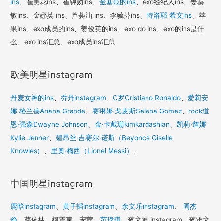
ins
、崔美花ins、崔钟勋ins、
金基范的ins
、exo经纪人ins、姜赫
敏ins、金娜英 ins、芦荟油 ins、李毓芬ins、
特洛耶 希文ins
、苹
果ins、exo成员的ins、姜俊英的ins、exo do ins、exo的ins是什
么、exo ins汇总、exo成员ins汇总
欧美明星instagram
丹麦女神的ins
、
乔丹instagram
、
C罗Cristiano Ronaldo
、
爱莉安
娜·格兰德Ariana Grande
、
赛琳娜·戈麦斯Selena Gomez
、
rock道
恩·强森Dwayne Johnson
、
金·卡戴珊kimkardashian
、
凯莉·詹娜
Kylie Jenner
、
碧昂丝·吉赛尔·诺斯（Beyoncé Giselle
Knowles）
、
里奥·梅西（Lionel Messi）
、
中国明星instagram
鹿晗instagram
、
黄子韬instagram
、
余文乐instagram
、
周杰
倫
、蔡依林、柯震東、宋茜、
范瑋琪
、蒋文迪 instagram、蒋雅文