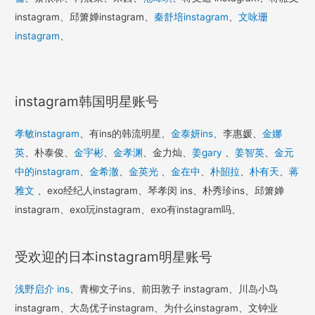
instagram、邱箫婵instagram、
秦舒培instagram
、
文咏珊
instagram
、
instagram韩国明星账号
孝敏instagram
、有ins的韩流明星、
金泰妍ins
、李惠媛、
金娜
英
、朴泰俊、
金宇彬
、
金孝渊
、金力灿、
姜gary
、
姜智英
、
金元
中的instagram
、
金希澈
、
金英光
、
金在中
、
朴韶拉
、
朴有天
、
蒋
雅文
、exo经纪人instagram、琴孝闵 ins、朴秀珍ins、邱箫婵
instagram、exo玩instagram、exo有instagram吗、
受欢迎的日本instagram明星账号
浅野启介 ins
、青柳文子ins、前田敦子 instagram、川岛小鸟
instagram、大岛优子instagram、为什么instagram、文钟业