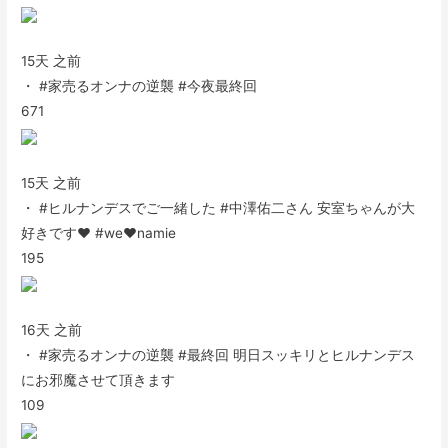
15天 之前
・ #家売るオンナの逆襲 #今夜最終回
671
15天 之前
・ #ヒルナンデスでご一緒した #中澤佑二さん 安室ちゃんが大
好きです❤️ #we❤️namie
195
16天 之前
・ #家売るオンナの逆襲 #最終回 明日スッキリとヒルナンデス
にお邪魔させて頂きます
109