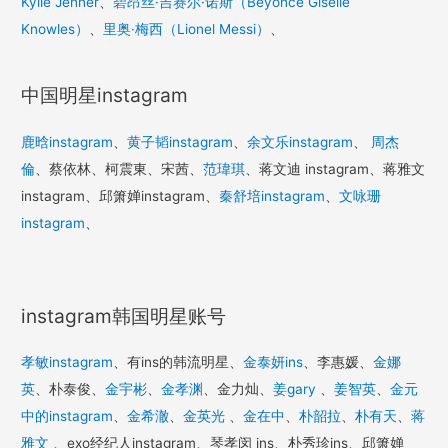
Kylie Jenner
、
碧昂丝·吉赛尔·诺斯（Beyoncé Giselle
Knowles）
、
里奥·梅西（Lionel Messi）
、
中国明星instagram
鹿晗instagram
、
黄子韬instagram
、
余文乐instagram
、
周杰
倫
、蔡依林、柯震東、宋茜、
范瑋琪
、蒋文迪 instagram、蒋雅文
instagram、邱箫婵instagram、
秦舒培instagram
、
文咏珊
instagram
、
instagram韩国明星账号
孝敏instagram
、有ins的韩流明星、
金泰妍ins
、李惠媛、
金娜
英
、朴泰俊、
金宇彬
、
金孝渊
、金力灿、
姜gary
、
姜智英
、
金元
中的instagram
、
金希澈
、
金英光
、
金在中
、
朴韶拉
、
朴有天
、
蒋
雅文
、exo经纪人instagram、琴孝闵 ins、朴秀珍ins、邱箫婵