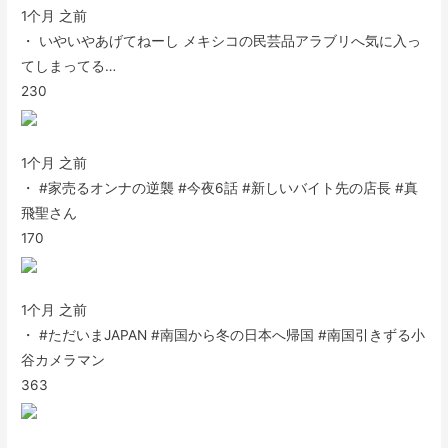
1个月 之前
・ いやいやあげてねーし メキシコの民芸品アラブリへ気に入っ
てしまってる…
230
1个月 之前
・ #家売るオンナの逆襲 #今夜6話 #新しいバイト先の店長 #真
飛聖さん
170
1个月 之前
・ #ただいまJAPAN #南国から冬の日本へ帰国 #南国引きずる小
谷カメラマン
363