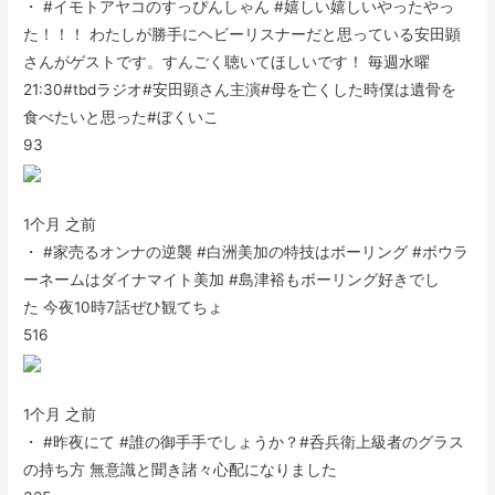
・ #イモトアヤコのすっぴんしゃん #嬉しい嬉しいやったやっ
た！！！ わたしが勝手にヘビーリスナーだと思っている安田顕
さんがゲストです。すんごく聴いてほしいです！ 毎週水曜
21:30#tbdラジオ#安田顕さん主演#母を亡くした時僕は遺骨を
食べたいと思った#ぼくいこ
93
1个月 之前
・ #家売るオンナの逆襲 #白洲美加の特技はボーリング #ボウラ
ーネームはダイナマイト美加 #島津裕もボーリング好きでし
た 今夜10時7話ぜひ観てちょ
516
1个月 之前
・ #昨夜にて #誰の御手手でしょうか？#呑兵衛上級者のグラス
の持ち方 無意識と聞き諸々心配になりました