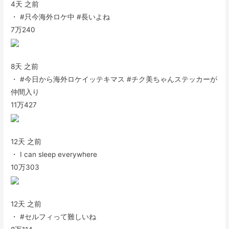
4天 之前
・ #只今海外ロケ中 #長いよね
7万
240
8天 之前
・ #今日から海外ロケイッテキマス #チク美ちゃんステッカーが
仲間入り
11万
427
12天 之前
・ I can sleep everywhere
10万
303
12天 之前
・ #セルフィって難しいね