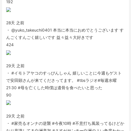
192
28天 之前
・ @yuko_takeuchi0401 本当に本当におめでとうございます す
んごくすんごく嬉しいです 益々益々大好きです
424
29天 之前
・ #イモトアヤコのすっぴんしゃん 嬉しいことに今週もゲスト
で安田顕さんが来てくださってます。 #tbsラジオ#毎週水曜
21:30 #母を亡くした時僕は遺骨を食べたいと思った
90
29天 之前
・ #家売るオンナの逆襲 #今夜10時 #不意打ち風装ってるけどか
なり意識してる白洲美加 #さすがサンチー白洲のよい角度わかっ