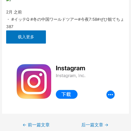
2月 之前
・ #イッテQ #冬の中国ワールドツアー#今夜7:58#ぜひ観てちょ
387
载入更多
文
←
前一篇文章
后一篇文章
→