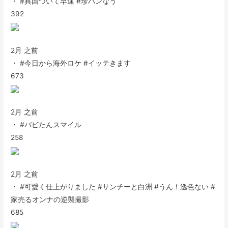
・ #異国ついて早速 #珍ハンなう
392
2月 之前
・ #今日から海外ロケ #イッテきます
673
2月 之前
・ #バビたんスマイル
258
2月 之前
・ #可愛く仕上がりました #サンチーと白洲 #うん！遜色ない #
家売るオンナの逆襲撮影
685