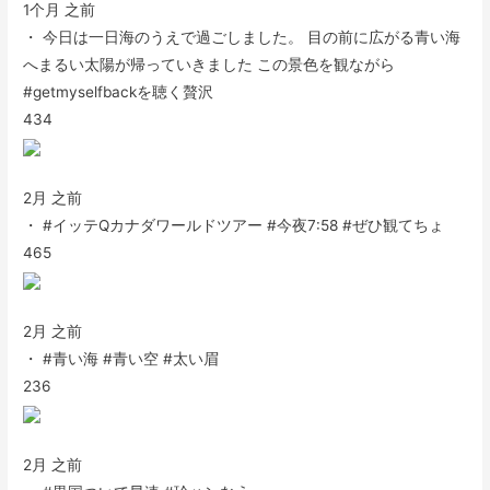
1个月 之前
・ 今日は一日海のうえで過ごしました。 目の前に広がる青い海
へまるい太陽が帰っていきました この景色を観ながら
#getmyselfbackを聴く贅沢
434
2月 之前
・ #イッテQカナダワールドツアー #今夜7:58 #ぜひ観てちょ
465
2月 之前
・ #青い海 #青い空 #太い眉
236
2月 之前