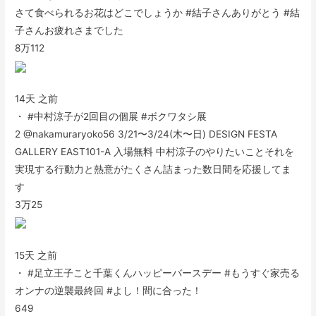
さて食べられるお花はどこでしょうか #結子さんありがとう #結
子さんお疲れさまでした
8万
112
14天 之前
・ #中村涼子が2回目の個展 #ボクワタシ展
2 @nakamuraryoko56 3/21〜3/24(木〜日) DESIGN FESTA
GALLERY EAST101-A 入場無料 中村涼子のやりたいことそれを
実現する行動力と熱意がたくさん詰まった数日間を応援してま
す
3万
25
15天 之前
・ #足立王子こと千葉くんハッピーバースデー #もうすぐ家売る
オンナの逆襲最終回 #よし！間に合った！
649