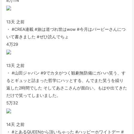
8万
114
13天 之前
・ #CREA連載 #旅は道づれ世はwow #今月はバービーさんにつ
いて書きました #ぜひ読んでちょ
4万
29
13天 之前
・ #山田ジャパン #9でカタがつく観劇無防備にガハハ笑う、す
るとギュッと詰まった哲学にハッとする、んでまた笑うを繰り
返した2時間でした そしてあさこさんが面白い。もはや出てきた
だけで笑ってしまいました。
5万
32
14天 之前
・ #とあるQUEENから頂いちゃった #ハッピーホワイトデー #