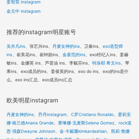
姜智英 instagram
金元中 instagram
推荐的instagram明星账号
吴亦凡ins
、张艺兴ins、
丹麦女神的ins
、卫秦ins、
exo造型师
ins
、崔美花ins、崔钟勋ins、
金基范的ins
、exo经纪人ins、姜赫
敏ins、金娜英 ins、芦荟油 ins、李毓芬ins、
特洛耶 希文ins
、苹
果ins、exo成员的ins、姜俊英的ins、exo do ins、exo的ins是什
么、exo ins汇总、exo成员ins汇总
欧美明星instagram
丹麦女神的ins
、
乔丹instagram
、
C罗Cristiano Ronaldo
、
爱莉安
娜·格兰德Ariana Grande
、
赛琳娜·戈麦斯Selena Gomez
、
rock道
恩·强森Dwayne Johnson
、
金·卡戴珊kimkardashian
、
凯莉·詹娜