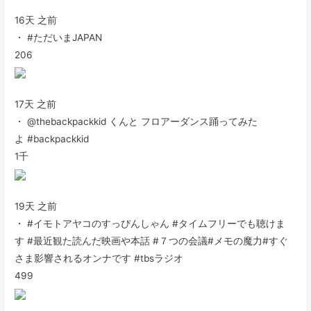
16天 之前
・ #ただいまJAPAN
206
17天 之前
・ @thebackpackkid くんと フロアーダンス踊ってみた
よ #backpackkid
1千
19天 之前
・ #イモトアヤコのすっぴんしゃん #タイムフリーでも聴けま
す #最近観た読んだ映画や本話 #７つの会議#メモの魔力#すぐ
さま影響されるオンナです #tbsラジオ
499