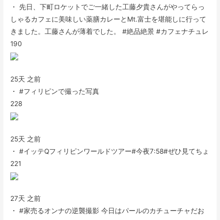
・ 先日、下町ロケットでご一緒した工藤夕貴さんがやってらっ
しゃるカフェに美味しい薬膳カレーとMt.富士を堪能しに行って
きました。工藤さんが薄着でした。 #絶品絶景 #カフェナチュレ
190
25天 之前
・ #フィリピンで撮った写真
228
25天 之前
・ #イッテQフィリピンワールドツアー#今夜7:58#ぜひ見てちょ
221
27天 之前
・ #家売るオンナの逆襲撮影 今日はパールのカチューチャだお