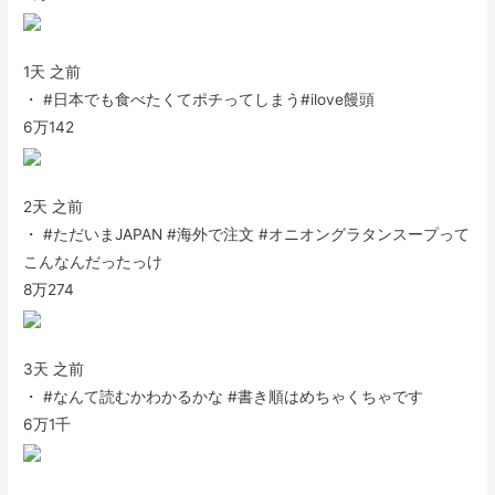
1天 之前
・ #日本でも食べたくてポチってしまう#ilove饅頭
6万
142
2天 之前
・ #ただいまJAPAN #海外で注文 #オニオングラタンスープって
こんなんだったっけ
8万
274
3天 之前
・ #なんて読むかわかるかな #書き順はめちゃくちゃです
6万
1千