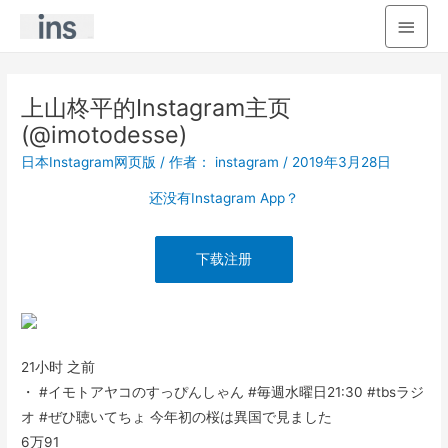
主
菜
单
上山柊平的Instagram主页
(@imotodesse)
日本Instagram网页版
/ 作者：
instagram
/
2019年3月28日
还没有Instagram App？
下载注册
21小时 之前
・ #イモトアヤコのすっぴんしゃん #毎週水曜日21:30 #tbsラジ
オ #ぜひ聴いてちょ 今年初の桜は異国で見ました
6万
91