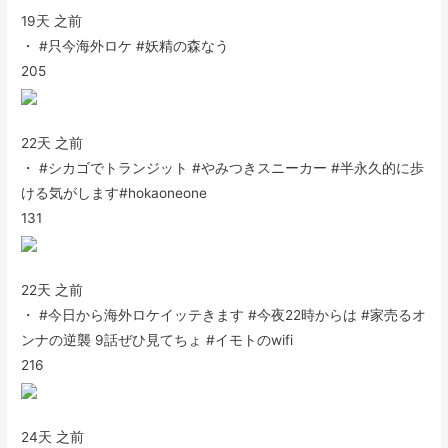
19天 之前
・ #只今海外ロケ #妖精の森なう
205
22天 之前
・ #シカゴでトランジット #やみつきスニーカー #半永久的に歩
ける気がします#hokaoneone
131
22天 之前
・ #今日から海外ロケイッテきます #今夜22時からは #家売るオ
ンナの逆襲 9話ぜひ見てちょ #イモトのwifi
216
24天 之前