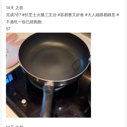
14天 之前
完成?✌️? #扒芝士火腿三文治 #容易整又好食 #大人細路都鍾意 #
不過吃一份已經飽飽
57