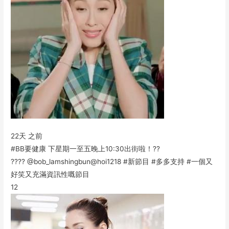
22天 之前
#BB要健康 下星期一至五晚上10:30出街啦！??
???? @bob_lamshingbun@hoi1218 #新節目 #多多支持 #一個又
好笑又充滿資訊性嘅節目
12