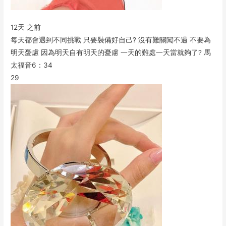
12天 之前
每天都會遇到不同挑戰 只要裝備好自己? 沒有難關闖不過 不要為
明天憂慮 因為明天自有明天的憂慮 一天的難處一天當就夠了? 馬
太福音6：34
29