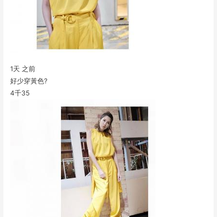
1天 之前
好少穿黃色?
4千
35