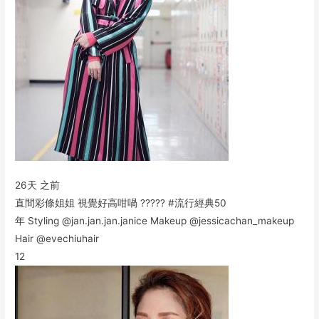
26天 之前
直間彩條姐姐 視覺好高咁喎 ????? #流行經典50
年 Styling @jan.jan.jan.janice Makeup @jessicachan_makeup
Hair @evechiuhair
12