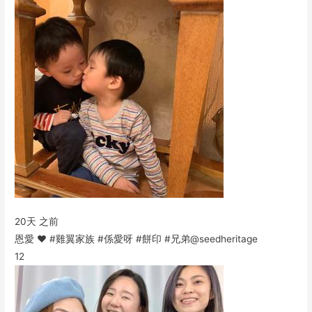
20天 之前
恩愛 ❤️ #雞翼家族 #係愛呀 #餅印 #兄弟@seedheritage
12