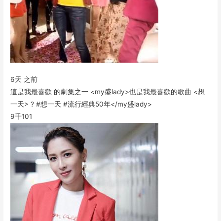
6天 之前
這是我最喜歡 的劇集之一 <my盛lady>也是我最喜歡的歌曲 <想
一天> ? #想一天 #流行經典50年</my盛lady>
9千
101