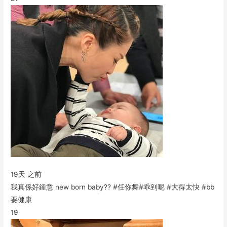
19天 之前
我真係好鍾意 new born baby?? #任你舞#乖到呢 #大得太快 #bb
要健康
19