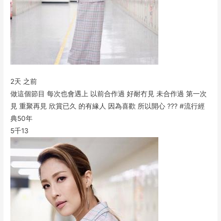
2天 之前
做這個節目 每次也會遇上 以前合作過 好耐冇見 未合作過 第一次
見 重聚再見 欣賞已久 的有緣人 因為喜歡 所以開心 ??? #流行經
典50年
5千
13