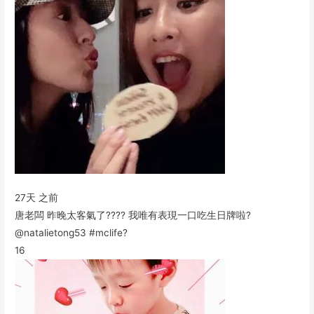
27天 之前
唐老闆 昨晚太客氣了???? 我唯有表現一口吃生日牌啦?
@natalietong53 #mclife?
16