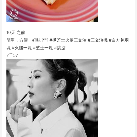
10天 之前
簡單．方便．好味 ??? #扒芝士火腿三文治 #三文治機 #白方包兩
塊 #火腿一塊 #芝士一塊 #搞掂
7千
57