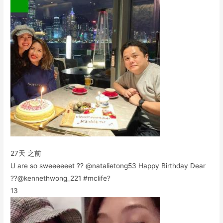
27天 之前
U are so sweeeeeet ?? @natalietong53 Happy Birthday Dear
??@kennethwong_221 #mclife?
13