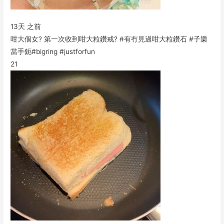
13天 之前
咁大個女? 第一次收到咁大粒鑽戒? #有冇見過咁大粒鑽石 #子樂
當手鈪#bigring #justforfun
21