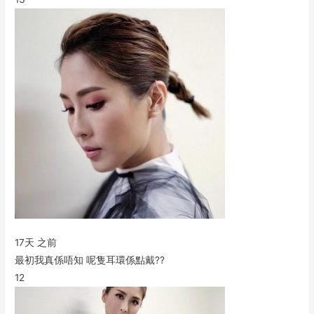
17天 之前
最初我真係唔知 呢隻耳環係點戴??
12