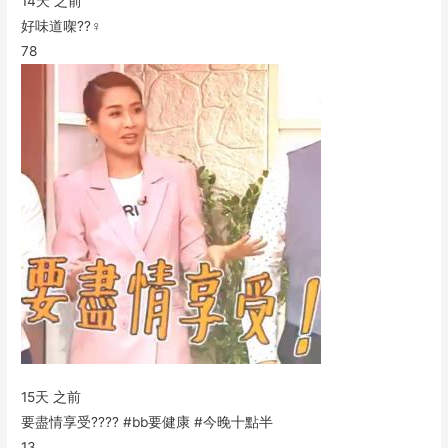
14天 之前
好味道㗎??‍♀️
78
15天 之前
要盡情享受???? #bb要健康 #今晚十點半
13