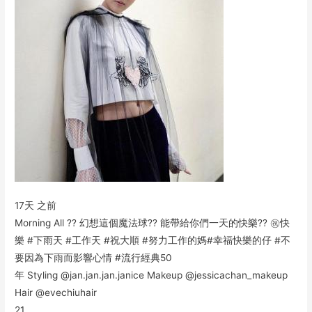
17天 之前
Morning All ?? 幻想這個魔法球?? 能帶給你們一天的快樂?? ㊗️快
樂 #下雨天 #工作天 #祝大順 #努力工作的媽#幸福快樂的仔 #不
要因為下雨而影響心情 #流行經典50
年 Styling @jan.jan.jan.janice Makeup @jessicachan_makeup
Hair @evechiuhair
21