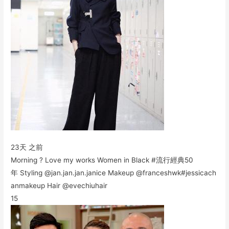
23天 之前
Morning ? Love my works Women in Black #流行經典50
年 Styling @jan.jan.jan.janice Makeup @franceshwk#jessicach
anmakeup Hair @evechiuhair
15