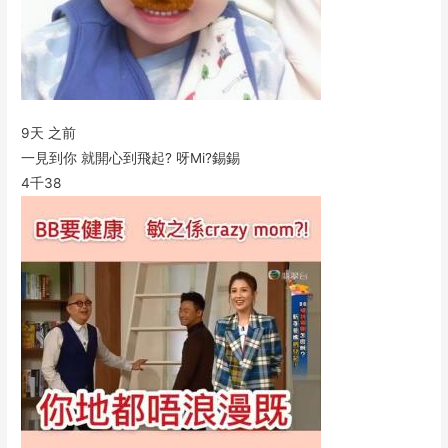
9天 之前
一見到你 就開心到飛起? 呀Mi?錫錫
4千
38