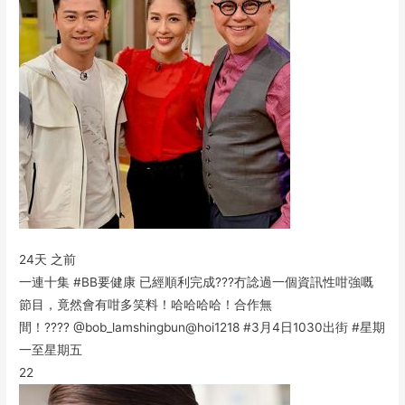
24天 之前
一連十集 #BB要健康 已經順利完成???冇諗過一個資訊性咁強嘅
節目，竟然會有咁多笑料！哈哈哈哈！合作無
間！???? @bob_lamshingbun@hoi1218 #3月4日1030出街 #星期
一至星期五
22