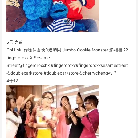
5天 之前
Chi Lok: 你哋仲吾快D過嚟同 Jumbo Cookie Monster 影相相 ??
fingercroxx X Sesame
Street@fingercroxxhk #fingercroxx#fingercroxxsesamestreet
@doubleparkstore #doubleparkstore@cherrychengyy ?
4千
12