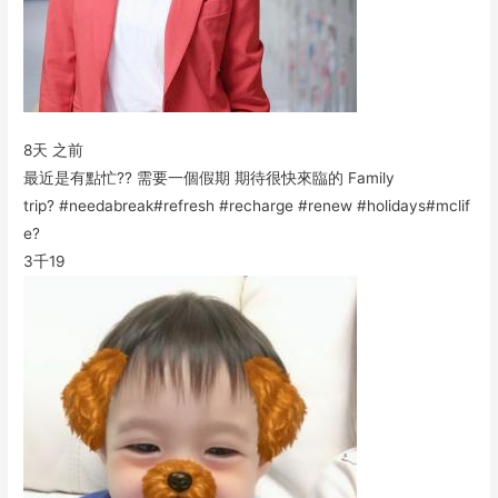
8天 之前
最近是有點忙?? 需要一個假期 期待很快來臨的 Family
trip? #needabreak#refresh #recharge #renew #holidays#mclif
e?
3千
19