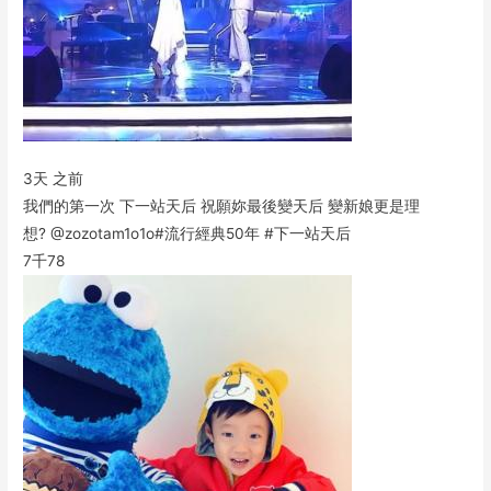
3天 之前
我們的第一次 下一站天后 祝願妳最後變天后 變新娘更是理
想? @zozotam1o1o#流行經典50年 #下一站天后
7千
78