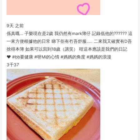
9天 之前
係真嘅… 子樂現在是2歲 我仍然有mark簿仔 記錄低他的?????? 這
一來方便根據他的日常 睇下佢有冇吾舒服….. 二來我又確實有D吾
捨得本簿 如果可以寫到18歲（講笑） 咁這本應該是我們的日記
❤️ #bb要健康 #呀Mi的心情 #媽媽的角度 #媽媽的浪漫
3千
37